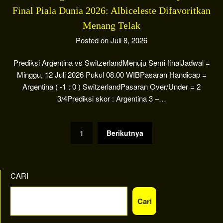
Final Piala Dunia 2026: Albiceleste Difavoritkan
Menang Telak
Posted on Juli 8, 2026
Prediksi Argentina vs SwitzerlandMenuju Semi finalJadwal =
Minggu, 12 Juli 2026 Pukul 08.00 WIBPasaran Handicap =
Argentina ( -1 : 0 ) SwitzerlandPasaran Over/Under = 2
3/4Prediksi skor : Argentina 3 –…
Paginasi
1
Berikutnya
pos
CARI
Cari