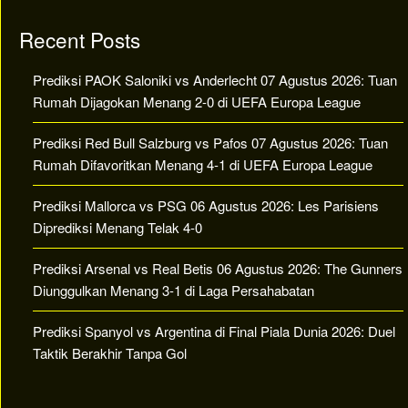
Recent Posts
Prediksi PAOK Saloniki vs Anderlecht 07 Agustus 2026: Tuan
Rumah Dijagokan Menang 2-0 di UEFA Europa League
Prediksi Red Bull Salzburg vs Pafos 07 Agustus 2026: Tuan
Rumah Difavoritkan Menang 4-1 di UEFA Europa League
Prediksi Mallorca vs PSG 06 Agustus 2026: Les Parisiens
Diprediksi Menang Telak 4-0
Prediksi Arsenal vs Real Betis 06 Agustus 2026: The Gunners
Diunggulkan Menang 3-1 di Laga Persahabatan
Prediksi Spanyol vs Argentina di Final Piala Dunia 2026: Duel
Taktik Berakhir Tanpa Gol