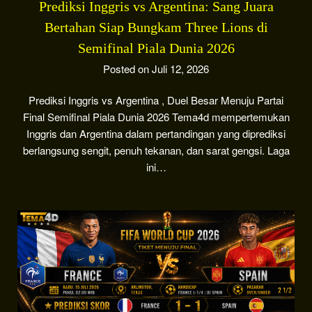
Prediksi Inggris vs Argentina: Sang Juara
Bertahan Siap Bungkam Three Lions di
Semifinal Piala Dunia 2026
Posted on Juli 12, 2026
Prediksi Inggris vs Argentina , Duel Besar Menuju Partai
Final Semifinal Piala Dunia 2026 Tema4d mempertemukan
Inggris dan Argentina dalam pertandingan yang diprediksi
berlangsung sengit, penuh tekanan, dan sarat gengsi. Laga
ini…