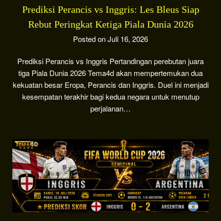
Prediksi Perancis vs Inggris: Les Bleus Siap
Rebut Peringkat Ketiga Piala Dunia 2026
Posted on Juli 16, 2026
Prediksi Perancis vs Inggris Pertandingan perebutan juara
tiga Piala Dunia 2026 Tema4d akan mempertemukan dua
kekuatan besar Eropa, Perancis dan Inggris. Duel ini menjadi
kesempatan terakhir bagi kedua negara untuk menutup
perjalanan…