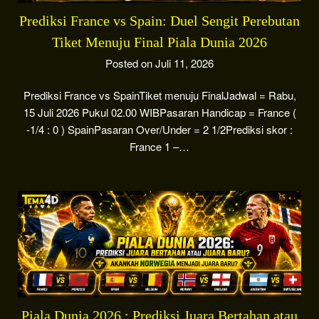
Prediksi France vs Spain: Duel Sengit Perebutan
Tiket Menuju Final Piala Dunia 2026
Posted on Juli 11, 2026
Prediksi France vs SpainTiket menuju FinalJadwal = Rabu,
15 Juli 2026 Pukul 02.00 WIBPasaran Handicap = France (
-1/4 : 0 ) SpainPasaran Over/Under = 2 1/2Prediksi skor :
France 1 –…
Piala Dunia 2026 : Prediksi Juara Bertahan atau