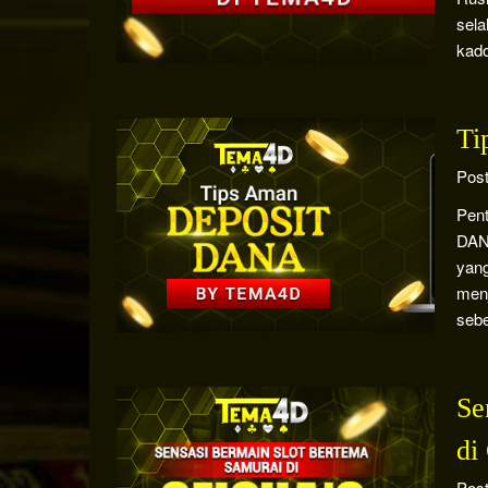
sela
kado
Ti
Post
Pent
DANA
yang
menj
seb
Se
di
Post