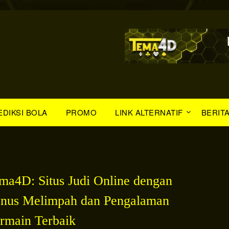
EDIKSI BOLA
PROMO
LINK ALTERNATIF
BERIT
ma4D: Situs Judi Online dengan
nus Melimpah dan Pengalaman
rmain Terbaik