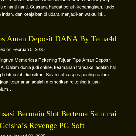
lu dinanti-nanti. Suasana hangat penuh kebahagiaan, kado-
 indah, dan keajaiban di udara menjadikan waktu ini…
ps Aman Deposit DANA By Tema4d
ed on Februari 5, 2025
ingnya Memeriksa Rekening Tujuan Tips Aman Deposit
. Dalam dunia judi online, keamanan transaksi adalah hal
 tidak boleh diabaikan. Salah satu aspek penting dalam
aga keamanan adalah memeriksa rekening tujuan
elum…
nsasi Bermain Slot Bertema Samurai
 Geisha’s Revenge PG Soft
ed on Januari 29, 2025