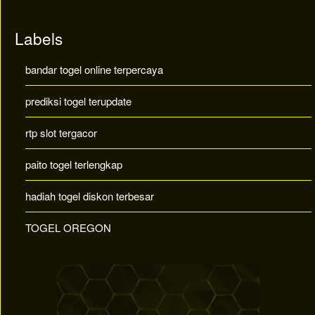
Labels
bandar togel online terpercaya
prediksi togel terupdate
rtp slot tergacor
paito togel terlengkap
hadiah togel diskon terbesar
TOGEL OREGON