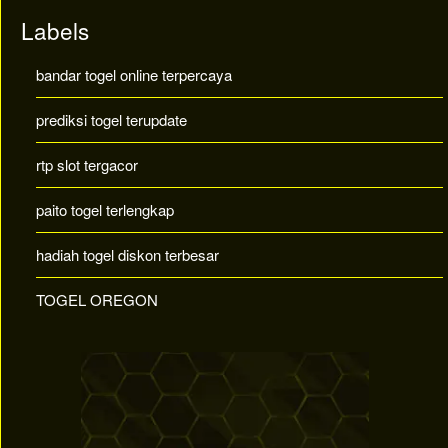
Labels
bandar togel online terpercaya
prediksi togel terupdate
rtp slot tergacor
paito togel terlengkap
hadiah togel diskon terbesar
TOGEL OREGON