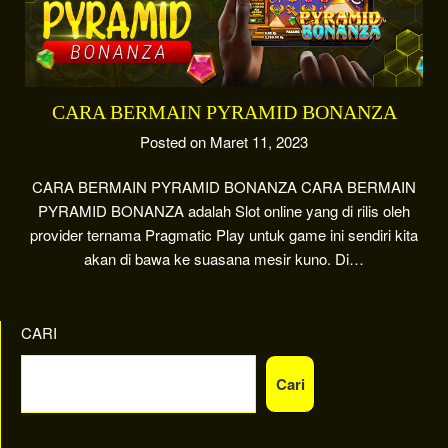
CARA BERMAIN PYRAMID BONANZA
Posted on Maret 11, 2023
CARA BERMAIN PYRAMID BONANZA CARA BERMAIN
PYRAMID BONANZA adalah Slot online yang di rilis oleh
provider ternama Pragmatic Play untuk game ini sendiri kita
akan di bawa ke suasana mesir kuno. Di…
CARI
Cari