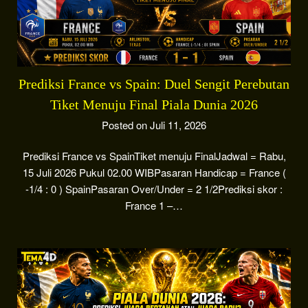
Prediksi France vs Spain: Duel Sengit Perebutan
Tiket Menuju Final Piala Dunia 2026
Posted on Juli 11, 2026
Prediksi France vs SpainTiket menuju FinalJadwal = Rabu,
15 Juli 2026 Pukul 02.00 WIBPasaran Handicap = France (
-1/4 : 0 ) SpainPasaran Over/Under = 2 1/2Prediksi skor :
France 1 –…