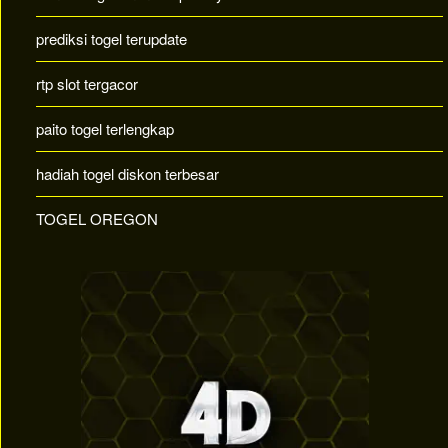
prediksi togel terupdate
rtp slot tergacor
paito togel terlengkap
hadiah togel diskon terbesar
TOGEL OREGON