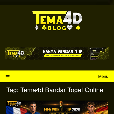
Skip
to
content
Menu
Tag:
Tema4d Bandar Togel Online