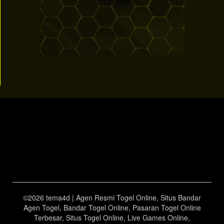
©2026 tema4d | Agen Resmi Togel Online, Situs Bandar
Agen Togel, Bandar Togel Online, Pasaran Togel Online
Terbesar, Situs Togel Online, Live Games Online,