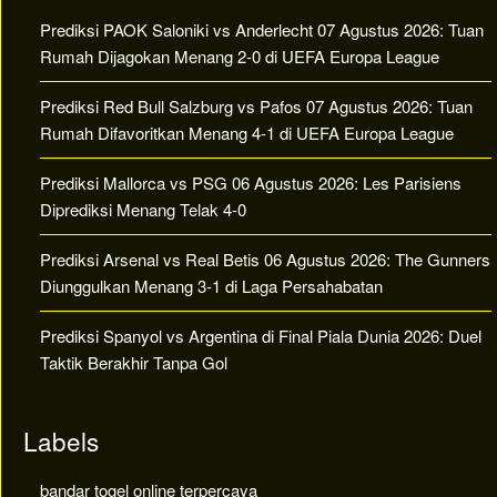
Prediksi PAOK Saloniki vs Anderlecht 07 Agustus 2026: Tuan
Rumah Dijagokan Menang 2-0 di UEFA Europa League
Prediksi Red Bull Salzburg vs Pafos 07 Agustus 2026: Tuan
Rumah Difavoritkan Menang 4-1 di UEFA Europa League
Prediksi Mallorca vs PSG 06 Agustus 2026: Les Parisiens
Diprediksi Menang Telak 4-0
Prediksi Arsenal vs Real Betis 06 Agustus 2026: The Gunners
Diunggulkan Menang 3-1 di Laga Persahabatan
Prediksi Spanyol vs Argentina di Final Piala Dunia 2026: Duel
Taktik Berakhir Tanpa Gol
Labels
bandar togel online terpercaya