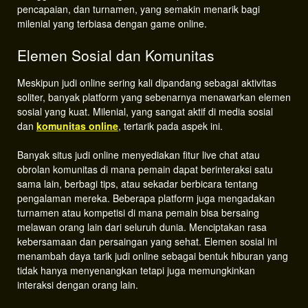
pencapaian, dan turnamen, yang semakin menarik bagi
milenial yang terbiasa dengan game online.
Elemen Sosial dan Komunitas
Meskipun judi online sering kali dipandang sebagai aktivitas
soliter, banyak platform yang sebenarnya menawarkan elemen
sosial yang kuat. Milenial, yang sangat aktif di media sosial
dan
komunitas online
, tertarik pada aspek ini.
Banyak situs judi online menyediakan fitur live chat atau
obrolan komunitas di mana pemain dapat berinteraksi satu
sama lain, berbagi tips, atau sekadar berbicara tentang
pengalaman mereka. Beberapa platform juga mengadakan
turnamen atau kompetisi di mana pemain bisa bersaing
melawan orang lain dari seluruh dunia. Menciptakan rasa
kebersamaan dan persaingan yang sehat. Elemen sosial ini
menambah daya tarik judi online sebagai bentuk hiburan yang
tidak hanya menyenangkan tetapi juga memungkinkan
interaksi dengan orang lain.