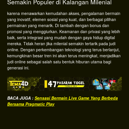
Semakin Populer di Kalangan Milenial
karena menawarkan kemudahan akses, pengalaman bermain
yang inovatif, elemen sosial yang kuat, dan berbagai pilihan
permainan yang menarik. Di tambah dengan bonus dan
promosi yang menggiurkan. Keamanan dan privasi yang lebih
baik, serta integrasi yang mudah dengan gaya hidup digital
mereka. Tidak heran jika milenial semakin tertarik pada judi
online. Dengan perkembangan teknologi yang terus berlanjut,
kemungkinan besar tren ini akan terus meningkat, menjadikan
judi online sebagai salah satu bentuk hiburan utama bagi
generasi ini.
BACA JUGA :
Sensasi Bermain Live Game Yang Berbeda
Bersama Pragmatic Play