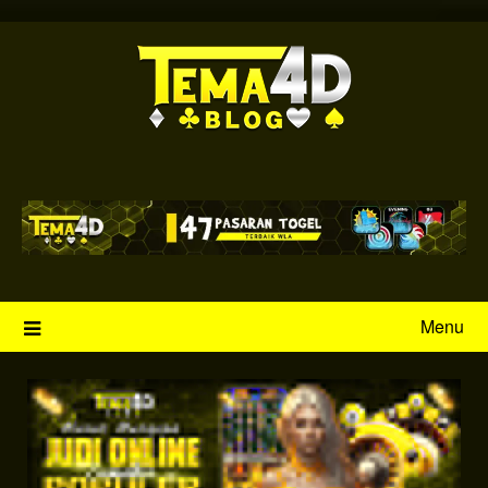
Skip
to
content
Menu