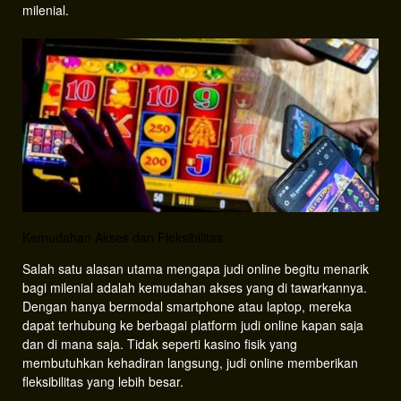
milenial.
Kemudahan Akses dan Fleksibilitas
Salah satu alasan utama mengapa judi online begitu menarik
bagi milenial adalah kemudahan akses yang di tawarkannya.
Dengan hanya bermodal smartphone atau laptop, mereka
dapat terhubung ke berbagai platform judi online kapan saja
dan di mana saja. Tidak seperti kasino fisik yang
membutuhkan kehadiran langsung, judi online memberikan
fleksibilitas yang lebih besar.