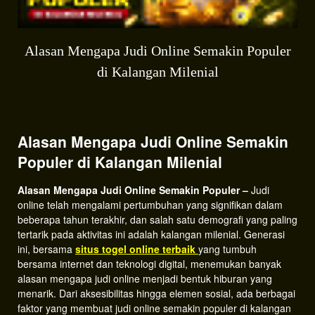
Alasan Mengapa Judi Online Semakin Populer
di Kalangan Milenial
Alasan Mengapa Judi Online Semakin
Populer di Kalangan Milenial
Alasan Mengapa Judi Online Semakin Populer
–
Judi
online telah mengalami pertumbuhan yang signifikan dalam
beberapa tahun terakhir, dan salah satu demografi yang paling
tertarik pada aktivitas ini adalah kalangan milenial. Generasi
ini, bersama
situs togel online terbaik
yang tumbuh
bersama internet dan teknologi digital, menemukan banyak
alasan mengapa judi online menjadi bentuk hiburan yang
menarik. Dari aksesibilitas hingga elemen sosial, ada berbagai
faktor yang membuat judi online semakin populer di kalangan