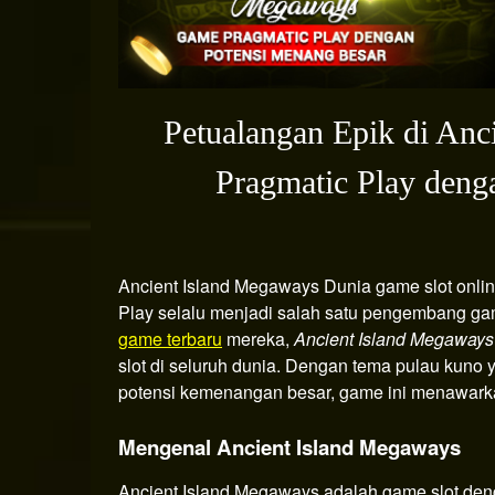
Petualangan Epik di An
Pragmatic Play deng
Ancient Island Megaways Dunia game slot onli
Play selalu menjadi salah satu pengembang g
game terbaru
mereka,
Ancient Island Megaways
slot di seluruh dunia. Dengan tema pulau kuno 
potensi kemenangan besar, game ini menawark
Mengenal Ancient Island Megaways
Ancient Island Megaways adalah game slot den