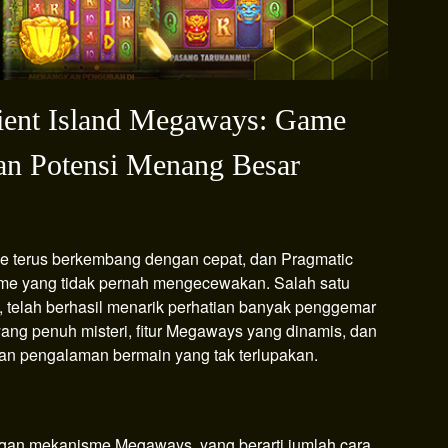
cient Island Megaways: Game
an Potensi Menang Besar
ne terus berkembang dengan cepat, dan Pragmatic
ame yang tidak pernah mengecewakan. Salah satu
, telah berhasil menarik perhatian banyak penggemar
yang penuh misteri, fitur Megaways yang dinamis, dan
an pengalaman bermain yang tak terlupakan.
gan mekanisme Megaways, yang berarti jumlah cara