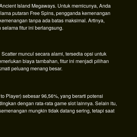
m Ancient Island Megaways. Untuk memicunya, Anda
Selama putaran Free Spins, pengganda kemenangan
p kemenangan tanpa ada batas maksimal. Artinya,
elama fitur ini berlangsung.
catter muncul secara alami, tersedia opsi untuk
merlukan biaya tambahan, fitur ini menjadi pilihan
kmati peluang menang besar.
o Player) sebesar 96,56%, yang berarti potensi
gkan dengan rata-rata game slot lainnya. Selain itu,
ya kemenangan mungkin tidak datang sering, tetapi saat