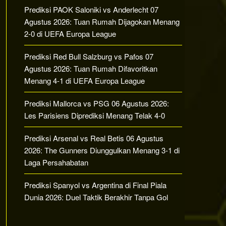
Prediksi PAOK Saloniki vs Anderlecht 07
Agustus 2026: Tuan Rumah Dijagokan Menang
2-0 di UEFA Europa League
Prediksi Red Bull Salzburg vs Pafos 07
Agustus 2026: Tuan Rumah Difavoritkan
Menang 4-1 di UEFA Europa League
Prediksi Mallorca vs PSG 06 Agustus 2026:
Les Parisiens Diprediksi Menang Telak 4-0
Prediksi Arsenal vs Real Betis 06 Agustus
2026: The Gunners Diunggulkan Menang 3-1 di
Laga Persahabatan
Prediksi Spanyol vs Argentina di Final Piala
Dunia 2026: Duel Taktik Berakhir Tanpa Gol