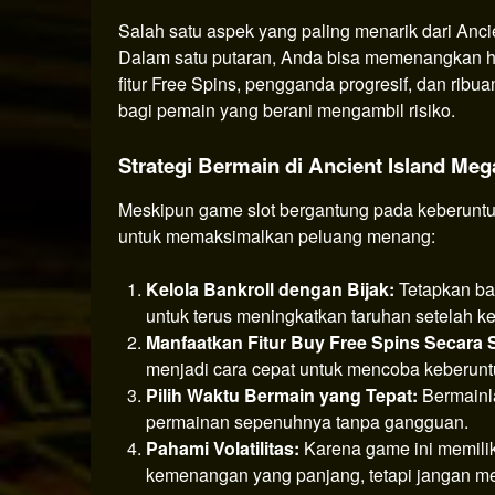
Salah satu aspek yang paling menarik dari An
Dalam satu putaran, Anda bisa memenangkan hi
fitur Free Spins, pengganda progresif, dan rib
bagi pemain yang berani mengambil risiko.
Strategi Bermain di Ancient Island Me
Meskipun game slot bergantung pada keberuntu
untuk memaksimalkan peluang menang:
Kelola Bankroll dengan Bijak:
Tetapkan bat
untuk terus meningkatkan taruhan setelah k
Manfaatkan Fitur Buy Free Spins Secara S
menjadi cara cepat untuk mencoba keberunt
Pilih Waktu Bermain yang Tepat:
Bermainla
permainan sepenuhnya tanpa gangguan.
Pahami Volatilitas:
Karena game ini memiliki 
kemenangan yang panjang, tetapi jangan m