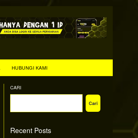
A
HUBUNGI KAMI
CARI
Cari
Recent Posts