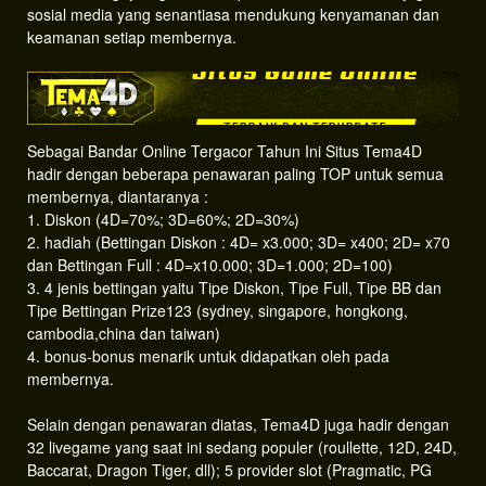
sosial media yang senantiasa mendukung kenyamanan dan
keamanan setiap membernya.
Sebagai Bandar Online Tergacor Tahun Ini Situs Tema4D
hadir dengan beberapa penawaran paling TOP untuk semua
membernya, diantaranya :
1. Diskon (4D=70%; 3D=60%; 2D=30%)
2. hadiah (Bettingan Diskon : 4D= x3.000; 3D= x400; 2D= x70
dan Bettingan Full : 4D=x10.000; 3D=1.000; 2D=100)
3. 4 jenis bettingan yaitu Tipe Diskon, Tipe Full, Tipe BB dan
Tipe Bettingan Prize123 (sydney, singapore, hongkong,
cambodia,china dan taiwan)
4. bonus-bonus menarik untuk didapatkan oleh pada
membernya.
Selain dengan penawaran diatas, Tema4D juga hadir dengan
32 livegame yang saat ini sedang populer (roullette, 12D, 24D,
Baccarat, Dragon Tiger, dll); 5 provider slot (Pragmatic, PG