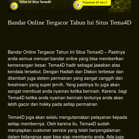
Bandar Online Tergacor Tahun Ini Situs Tema4D
Bandar Online Tergacor Tahun Ini Situs Tema4D – Pastinya
anda semua mencari bandar online yang bisa memberikan
kemenangan besar. Tema4D hadir sebagai jawaban atas
kendala tersebut. Dengan Hadiah dan Diskon terbesar dan
ditambah juga sistem permainan yang sangat canggih dan
livestream yang super jernih. Yang pastinya itu juga akan
sangat membuat anda nyaman ketika bermain. Karena. bagi
Tema4D ketika anda nyaman bermain tentunya anda akan
lebih gacor dan hokky pada setiap permainan
Tema4D juga akan selalu mengutamakan pelayanan kepada
setiap membernya. Oleh karena itu, Tema4D sudah
menyiapkan customer service yang telah berpengalaman
dalam bidangnya agar bisa siap membantu anda. Ada juga