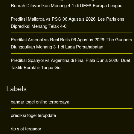
Rumah Difavoritkan Menang 4-1 di UEFA Europa League
Prediksi Mallorca vs PSG 06 Agustus 2026: Les Parisiens
Diprediksi Menang Telak 4-0
Prediksi Arsenal vs Real Betis 06 Agustus 2026: The Gunners
Diunggulkan Menang 3-1 di Laga Persahabatan
Prediksi Spanyol vs Argentina di Final Piala Dunia 2026: Duel
Taktik Berakhir Tanpa Gol
Labels
bandar togel online terpercaya
prediksi togel terupdate
rtp slot tergacor