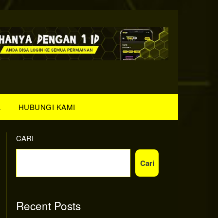
A
HUBUNGI KAMI
CARI
Cari
Recent Posts