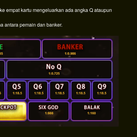
i ke empat kartu mengeluarkan ada angka Q ataupun
ma antara pemain dan banker.