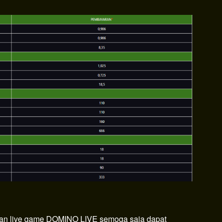
nan live game DOMINO LIVE semoga saja dapat