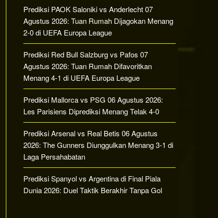
Prediksi PAOK Saloniki vs Anderlecht 07
Agustus 2026: Tuan Rumah Dijagokan Menang
2-0 di UEFA Europa League
Prediksi Red Bull Salzburg vs Pafos 07
Agustus 2026: Tuan Rumah Difavoritkan
Menang 4-1 di UEFA Europa League
Prediksi Mallorca vs PSG 06 Agustus 2026:
Les Parisiens Diprediksi Menang Telak 4-0
Prediksi Arsenal vs Real Betis 06 Agustus
2026: The Gunners Diunggulkan Menang 3-1 di
Laga Persahabatan
Prediksi Spanyol vs Argentina di Final Piala
Dunia 2026: Duel Taktik Berakhir Tanpa Gol