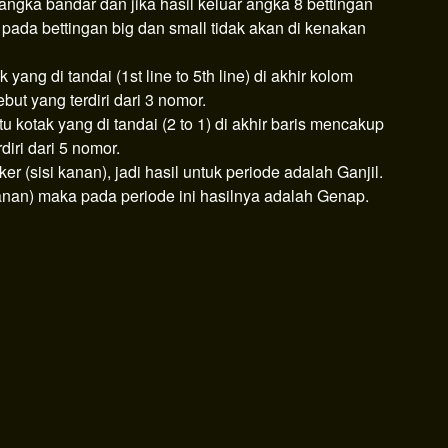
ngka bandar dan jika hasil keluar angka 8 bettingan
 pada bettingan big dan small tidak akan di kenakan
ang di tandai (1st line to 5th line) di akhir kolom
t yang terdiri dari 3 nomor.
 kotak yang di tandai (2 to 1) di akhir baris mencakup
iri dari 5 nomor.
er (sisi kanan), jadi hasil untuk periode adalah Ganjil.
 kanan) maka pada periode ini hasilnya adalah Genap.