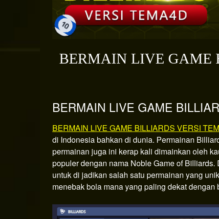
BERMAIN LIVE GAME 
BERMAIN LIVE GAME BILLIA
BERMAIN LIVE GAME BILLIARDS VERSI TE
di Indonesia bahkan di dunia. Permainan Billia
permainan juga ini kerap kali dimainkan oleh 
populer dengan nama Noble Game of Billiards.
untuk di jadikan salah satu permainan yang uni
menebak bola mana yang paling dekat dengan b