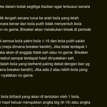
ke dalam kotak segitiga trackan agar tersusun secara
tik tengah secara lurus ke arah bola yang telah
ecara benar dan bola putih tidak menyentuh bola
an no game, Breaker akan melakukan break di periode
al semua bola yakni bola 1-15 dan bola putih salah
eja dimana breaker berdiri), Jika tidak terdapat 1
a akan di anggap tidak sah atau no game. Breaker
sebut sampai terdapat hasil dinyatakan sah.
adalah bola yang berhenti paling dekat dengan ban yg
ana breaker berdiri), Jika ada 2 atau lebih bola yang
i nyatakan no game.
ola billiard yang akan di tentukan oleh 1 bola.
i hasil keluar merupakan angka big (9-15) atau angka