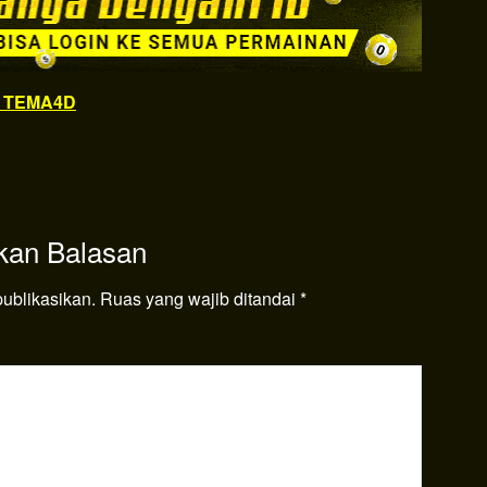
I TEMA4D
kan Balasan
ublikasikan.
Ruas yang wajib ditandai
*