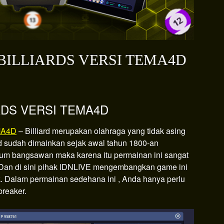
BILLIARDS VERSI TEMA4D
RDS VERSI TEMA4D
MA4D
– Billiard merupakan olahraga yang tidak asing
rd sudah dimainkan sejak awal tahun 1800-an
kaum bangsawan maka karena itu permainan ini sangat
 Dan di sini pihak IDNLIVE mengembangkan game ini
k. Dalam permainan sedehana ini , Anda hanya perlu
reaker.