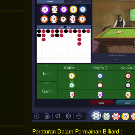
Peraturan Dalam Permainan Billiard :