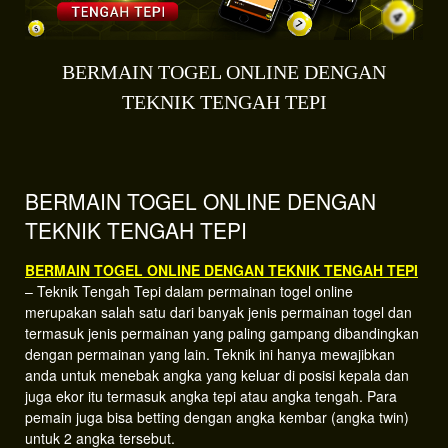
BERMAIN TOGEL ONLINE DENGAN
TEKNIK TENGAH TEPI
BERMAIN TOGEL ONLINE DENGAN
TEKNIK TENGAH TEPI
BERMAIN TOGEL ONLINE DENGAN TEKNIK TENGAH TEPI
– Teknik Tengah Tepi dalam permainan togel online
merupakan salah satu dari banyak jenis permainan togel dan
termasuk jenis permainan yang paling gampang dibandingkan
dengan permainan yang lain. Teknik ini hanya mewajibkan
anda untuk menebak angka yang keluar di posisi kepala dan
juga ekor itu termasuk angka tepi atau angka tengah. Para
pemain juga bisa betting dengan angka kembar (angka twin)
untuk 2 angka tersebut.