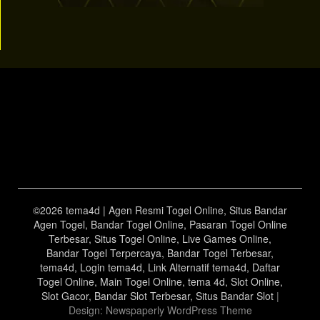
©2026 tema4d | Agen Resmi Togel Online, Situs Bandar
Agen Togel, Bandar Togel Online, Pasaran Togel Online
Terbesar, Situs Togel Online, Live Games Online,
Bandar Togel Terpercaya, Bandar Togel Terbesar,
tema4d, Login tema4d, Link Alternatif tema4d, Daftar
Togel Online, Main Togel Online, tema 4d, Slot Online,
Slot Gacor, Bandar Slot Terbesar, Situs Bandar Slot
|
Design:
Newspaperly WordPress Theme