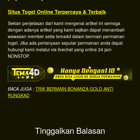
Situs Togel Online Terpercaya & Terbaik
Sekian penjelasan dari kami mengenai artikel ini semoga
dengan adanya artikel yang kami sajikan dapat menambah
wawasan member setia tema4d dalam bermain permainan
togel. Jika ada pertanyaan seputar permainan anda dapat
hubungi kami melalui via livechat yang online 24 jam
NONSTOP.
BACA JUGA :
TRIK BERMAIN BONANZA GOLD ANTI
RUNGKAD
Tinggalkan Balasan