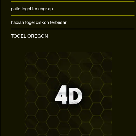
paito togel terlengkap
hadiah togel diskon terbesar
TOGEL OREGON