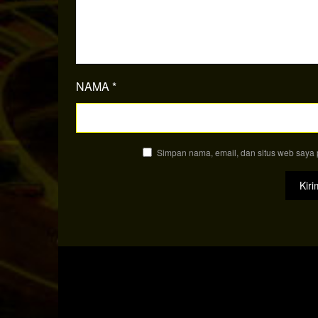
NAMA
*
Simpan nama, email, dan situs web saya 