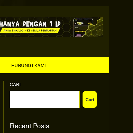
A
HUBUNGI KAMI
CARI
Cari
Recent Posts