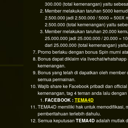
300.000 (total kemenangan) yaitu sebesa
Member melakukan taruhan 5000 kemudi
2.500.000 jadi 2.500.000 / 5000 = 500
2.500.000 (total kemenangan) yaitu sebe
Member melakukan taruhan 20.000 kemu
25.000.000 jadi 25.000.000 / 20.000 =
dari 25.000.000 (total kemenangan) yaitu
Promo berlaku dengan bonus Spin murni ata
Bonus dapat diklaim via livechat/whatshapp
kemenangan.
Bonus yang telah di dapatkan oleh member 
semua permainan.
Wajib share ke Facebook pribadi dan official
kemenangan, tag 4 teman anda lalu dengan 
FACEBOOK :
TEMA4D
TEMA4D memiliki hak untuk memodifikasi, 
pemberitahuan terlebih dahulu.
Semua keputusan
TEMA4D
adalah mutlak d