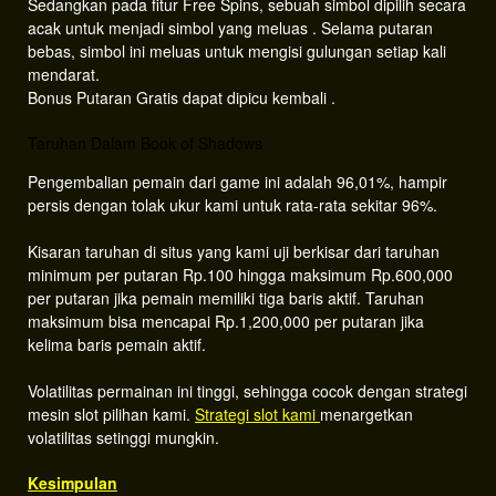
Sedangkan pada fitur Free Spins, sebuah simbol dipilih secara
acak untuk menjadi simbol yang meluas . Selama putaran
bebas, simbol ini meluas untuk mengisi gulungan setiap kali
mendarat.
Bonus Putaran Gratis dapat dipicu kembali .
Taruhan Dalam Book of Shadows
Pengembalian pemain dari game ini adalah 96,01%, hampir
persis dengan tolak ukur kami untuk rata-rata sekitar 96%.
Kisaran taruhan di situs yang kami uji berkisar dari taruhan
minimum per putaran Rp.100 hingga maksimum Rp.600,000
per putaran jika pemain memiliki tiga baris aktif. Taruhan
maksimum bisa mencapai Rp.1,200,000 per putaran jika
kelima baris pemain aktif.
Volatilitas permainan ini tinggi, sehingga cocok dengan strategi
mesin slot pilihan kami.
Strategi slot kami
menargetkan
volatilitas setinggi mungkin.
Kesimpulan