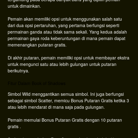
untuk dimainkan.
Pemain akan memiliki opsi untuk menggunakan salah satu
dari dua opsi pertaruhan, yang pertama berfungsi seperti
permainan ganda atau tidak sama sekali. Yang kedua adalah
permainan gaya roda keberuntungan di mana pemain dapat
memenangkan putaran gratis.
Di akhir putaran, pemain memiliki opsi untuk membayar ekstra
untuk mengunci satu atau lebih gulungan untuk putaran
berikutnya.
Fitur Dalam Book of Shadows
Simbol Wild menggantikan semua simbol. Ini juga berfungsi
sebagai simbol Scatter, memicu Bonus Putaran Gratis ketika 3
atau lebih mendarat di mana saja pada gulungan.
Pemain memulai Bonus Putaran Gratis dengan 10 putaran
gratis .