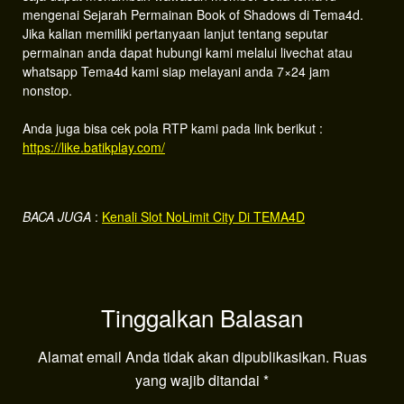
mengenai Sejarah Permainan Book of Shadows di Tema4d.
Jika kalian memiliki pertanyaan lanjut tentang seputar
permainan anda dapat hubungi kami melalui livechat atau
whatsapp Tema4d kami siap melayani anda 7×24 jam
nonstop.
Anda juga bisa cek pola RTP kami pada link berikut :
https://like.batikplay.com/
BACA JUGA
:
Kenali Slot NoLimit City Di TEMA4D
Tinggalkan Balasan
Alamat email Anda tidak akan dipublikasikan.
Ruas
yang wajib ditandai
*