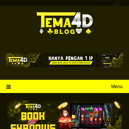
Skip
to
content
Menu