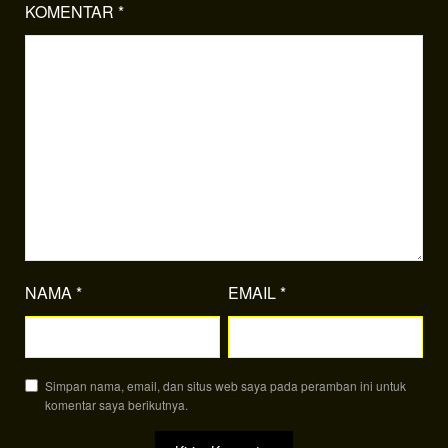
KOMENTAR
*
NAMA
*
EMAIL
*
Simpan nama, email, dan situs web saya pada peramban ini untuk
komentar saya berikutnya.