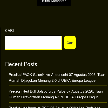
CARI
Cari
Recent Posts
Prediksi PAOK Saloniki vs Anderlecht 07 Agustus 2026: Tuan
Rumah Dijagokan Menang 2-0 di UEFA Europa League
Prediksi Red Bull Salzburg vs Pafos 07 Agustus 2026: Tuan
Rumah Difavoritkan Menang 4-1 di UEFA Europa League
Prediksi Mallorca vs PSG 06 Agustus 2026: Les Parisiens