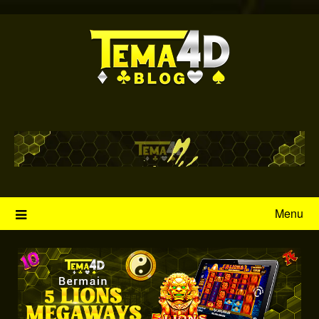
Skip
to
content
Menu