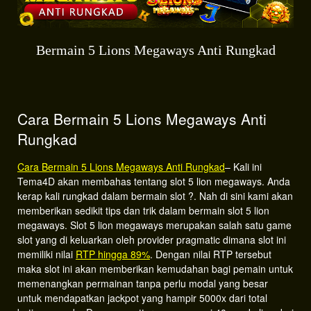
Bermain 5 Lions Megaways Anti Rungkad
Cara Bermain 5 Lions Megaways Anti
Rungkad
Cara Bermain 5 Lions Megaways Anti Rungkad
– Kali ini
Tema4D akan membahas tentang slot 5 lion megaways. Anda
kerap kali rungkad dalam bermain slot ?. Nah di sini kami akan
memberikan sedikit tips dan trik dalam bermain slot 5 lion
megaways. Slot 5 lion megaways merupakan salah satu game
slot yang di keluarkan oleh provider pragmatic dimana slot ini
memiliki nilai
RTP hingga 89%
. Dengan nilai RTP tersebut
maka slot ini akan memberikan kemudahan bagi pemain untuk
memenangkan permainan tanpa perlu modal yang besar
untuk mendapatkan jackpot yang hampir 5000x dari total