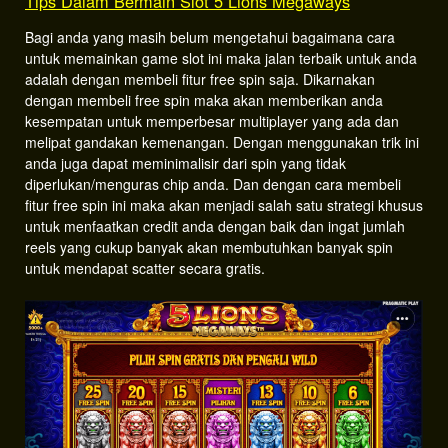
Tips Dalam Bermain Slot 5 Lions Megaways
Bagi anda yang masih belum mengetahui bagaimana cara
untuk memainkan game slot ini maka jalan terbaik untuk anda
adalah dengan membeli fitur free spin saja. Dikarnakan
dengan membeli free spin maka akan memberikan anda
kesempatan untuk memperbesar multiplayer yang ada dan
melipat gandakan kemenangan. Dengan menggunakan trik ini
anda juga dapat meminimalisir dari spin yang tidak
diperlukan/menguras chip anda. Dan dengan cara membeli
fitur free spin ini maka akan menjadi salah satu strategi khusus
untuk menfaatkan credit anda dengan baik dan ingat jumlah
reels yang cukup banyak akan membutuhkan banyak spin
untuk mendapat scatter secara gratis.