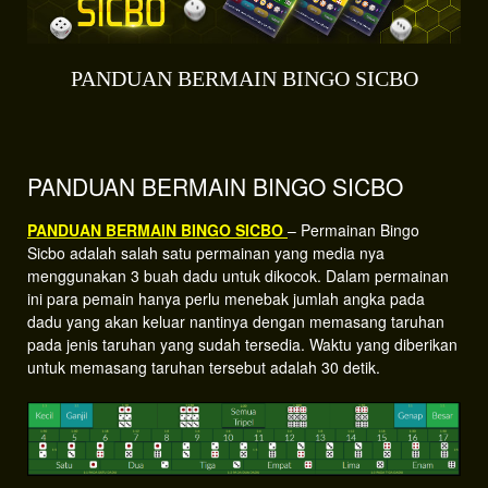
PANDUAN BERMAIN BINGO SICBO
PANDUAN BERMAIN BINGO SICBO
PANDUAN BERMAIN BINGO SICBO
– Permainan Bingo
Sicbo adalah salah satu permainan yang media nya
menggunakan 3 buah dadu untuk dikocok. Dalam permainan
ini para pemain hanya perlu menebak jumlah angka pada
dadu yang akan keluar nantinya dengan memasang taruhan
pada jenis taruhan yang sudah tersedia. Waktu yang diberikan
untuk memasang taruhan tersebut adalah 30 detik.