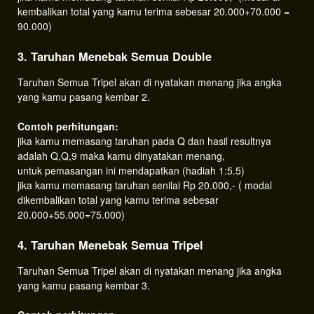
kembalikan total yang kamu terima sebesar 20.000+70.000 =
90.000)
3. Taruhan Menebak Semua Double
Taruhan Semua Tripel akan di nyatakan menang jika angka
yang kamu pasang kembar 2.
Contoh perhitungan:
jika kamu memasang taruhan pada Q dan hasil resultnya
adalah Q,Q,9 maka kamu dinyatakan menang,
untuk pemasangan ini mendapatkan (hadiah 1:5.5)
jika kamu memasang taruhan senilai Rp 20.000,- ( modal
dikembalikan total yang kamu terima sebesar
20.000+55.000=75.000)
4. Taruhan Menebak Semua Tripel
Taruhan Semua Tripel akan di nyatakan menang jika angka
yang kamu pasang kembar 3.