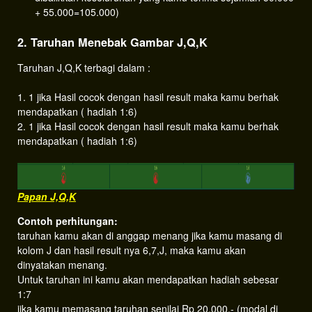
+ 55.000=105.000)
2. Taruhan Menebak Gambar J,Q,K
Taruhan J,Q,K terbagi dalam :
1. 1 jika Hasil cocok dengan hasil result maka kamu berhak
mendapatkan ( hadiah 1:6)
2. 1 jika Hasil cocok dengan hasil result maka kamu berhak
mendapatkan ( hadiah 1:6)
Papan
J,Q,K
Contoh perhitungan:
taruhan kamu akan di anggap menang jika kamu masang di
kolom J dan hasil result nya 6,7,J, maka kamu akan
dinyatakan menang.
Untuk taruhan ini kamu akan mendapatkan hadiah sebesar
1:7
jika kamu memasang taruhan senilai Rp 20.000,- (modal di