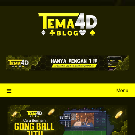
Skip
to
content
Menu