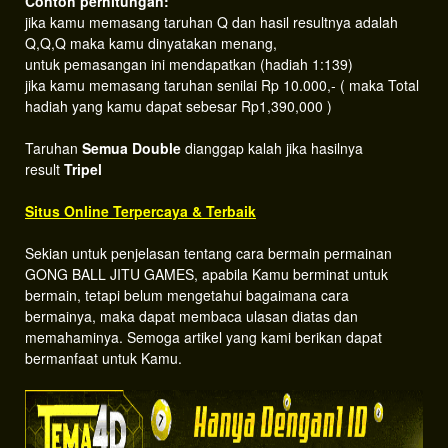
Contoh perhitungan:
jika kamu memasang taruhan Q dan hasil resultnya adalah
Q,Q,Q maka kamu dinyatakan menang,
untuk pemasangan ini mendapatkan (hadiah 1:139)
jika kamu memasang taruhan senilai Rp 10.000,- ( maka Total
hadiah yang kamu dapat sebesar Rp1,390,000 )
Taruhan
Semua Double
dianggap kalah jika hasilnya
result
Tripel
Situs Online Terpercaya & Terbaik
Sekian untuk penjelasan tentang cara bermain permainan
GONG BALL JITU GAMES, apabila Kamu berminat untuk
bermain, tetapi belum mengetahui bagaimana cara
bermainya, maka dapat membaca ulasan diatas dan
memahaminya. Semoga artikel yang kami berikan dapat
bermanfaat untuk Kamu.