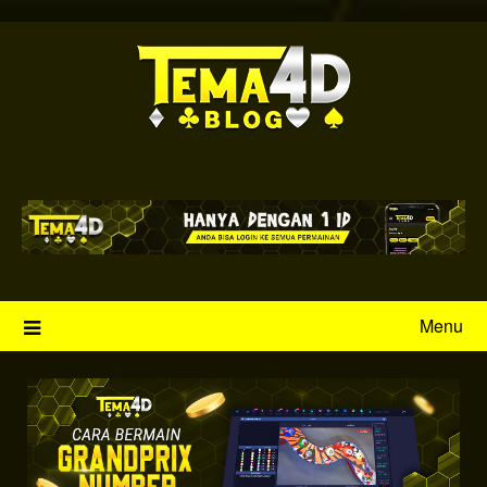
Skip
to
content
Menu