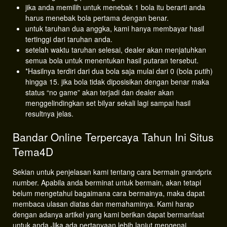
jika anda memilih untuk menebak 1 bola itu berarti anda
harus menebak bola pertama dengan benar.
untuk taruhan dua anggka, kami hanya membayar hasil
tertinggi dari taruhan anda.
setelah waktu taruhan selesai, dealer akan menjatuhkan
semua bola untuk menentukan hasil putaran tersebut.
*Hasilnya terdiri dari dua bola saja mulai dari 0 (bola putih)
hingga 15. jika bola tidak diposisikan dengan benar maka
status “no game” akan terjadi dan dealer akan
menggelindingkan set bilyar sekali lagi sampai hasil
resultnya jelas.
Bandar Online Terpercaya Tahun Ini Situs
Tema4D
Sekian untuk penjelasan kami tentang cara bermain grandprix
number. Apabila anda berminat untuk bermain, akan tetapi
belum mengetahui bagaimana cara bermainya, maka dapat
membaca ulasan diatas dan memahaminya. Kami harap
dengan adanya artikel yang kami berikan dapat bermanfaat
untuk anda Jika ada pertanyaan lebih lanjut mengenai