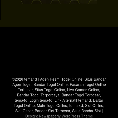
©2026 tema4d | Agen Resmi Togel Online, Situs Bandar
Agen Togel, Bandar Togel Online, Pasaran Togel Online
Terbesar, Situs Togel Online, Live Games Online,
Bandar Togel Terpercaya, Bandar Togel Terbesar,
tema4d, Login tema4d, Link Alternatif tema4d, Daftar
Togel Online, Main Togel Online, tema 4d, Slot Online,
Slot Gacor, Bandar Slot Terbesar, Situs Bandar Slot
|
Design:
Newspaperly WordPress Theme