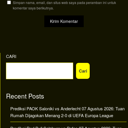
Simpan nama, email, dan situs web saya pada peramban ini untuk
komentar saya berikutnya.
CARI
Cari
Recent Posts
Prediksi PAOK Saloniki vs Anderlecht 07 Agustus 2026: Tuan
Rumah Dijagokan Menang 2-0 di UEFA Europa League