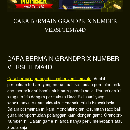
CARA BERMAIN GRANDPRIX NUMBER
VERSI TEMA4D
CARA BERMAIN GRANDPRIX NUMBER
VERSI TEMA4D
Cara bermain grandprix number versi tema4d
. Adalah
permainan terbaru yang menambah kumpulan permaian unik
dan menarik dari kami untuk para pemain setia. Permainan ini
sangat mirip dengan permainan Race Ball kami yang
sebelumnya, namun alih-alih menebak terlalu banyak bola.
Dalam permainan ini kami menghilangkan kerumitan race ball
guna mempermudah pelanggan kami dengan game Grandprix
Number ini. Dalam game ini anda hanya perlu menebak 1 atau
2 bola saja.