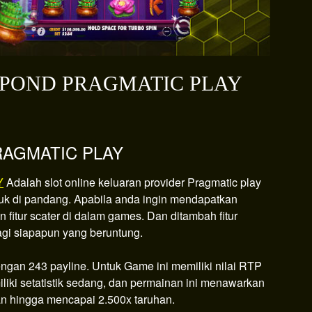
 POND PRAGMATIC PLAY
RAGMATIC PLAY
Y
Adalah slot online keluaran provider Pragmatic play
uk di pandang. Apabila anda ingin mendapatkan
itur scater di dalam games. Dan ditambah fitur
gi siapapun yang beruntung.
dengan 243 payline. Untuk Game ini memiliki nilai RTP
iliki setatistik sedang, dan permainan ini menawarkan
n hingga mencapai 2.500x taruhan.