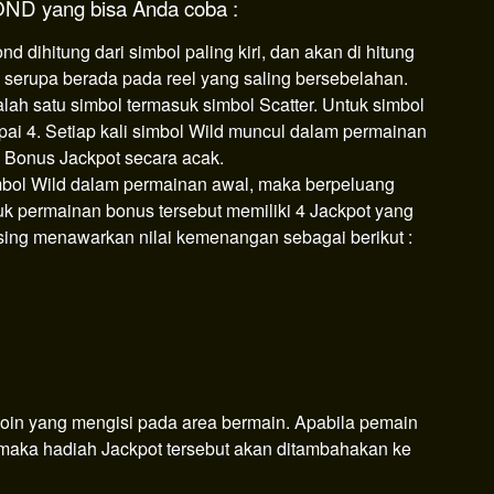
OND yang bisa Anda coba :
dihitung dari simbol paling kiri, dan akan di hitung
g serupa berada pada reel yang saling bersebelahan.
lah satu simbol termasuk simbol Scatter. Untuk simbol
pai 4. Setiap kali simbol Wild muncul dalam permainan
 Bonus Jackpot secara acak.
bol Wild dalam permainan awal, maka berpeluang
k permainan bonus tersebut memiliki 4 Jackpot yang
ng menawarkan nilai kemenangan sebagai berikut :
oin yang mengisi pada area bermain. Apabila pemain
maka hadiah Jackpot tersebut akan ditambahakan ke