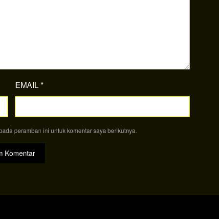
EMAIL
*
pada peramban ini untuk komentar saya berikutnya.