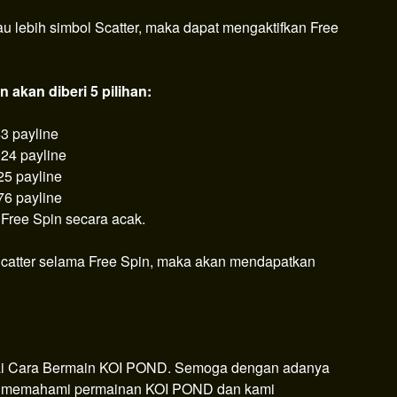
u lebih simbol Scatter, maka dapat mengaktifkan Free
 akan diberi 5 pilihan:
43 payline
024 payline
25 payline
76 payline
 Free Spin secara acak.
catter selama Free Spin, maka akan mendapatkan
ai Cara Bermain KOI POND. Semoga dengan adanya
ah memahami permainan KOI POND dan kami