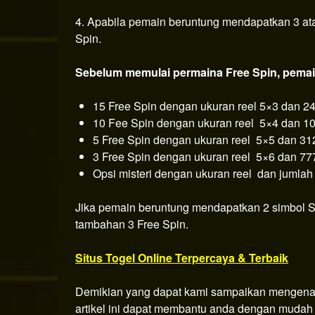
4. Apabila pemain beruntung mendapatkan 3 ata
Spin.
Sebelum memulai permaina Free Spin, pemain
15 Free Spin dengan ukuran reel 5×3 dan 2
10 Fee Spin dengan ukuran reel 5×4 dan 1
5 Free Spin dengan ukuran reel 5×5 dan 31
3 Free Spin dengan ukuran reel 5×6 dan 77
Opsi misteri dengan ukuran reel dan jumlah
Jika pemain beruntung mendapatkan 2 simbol S
tambahan 3 Free Spin.
Situs Togel Online Terpercaya & Terbaik
Demikian yang dapat kami sampaikan mengen
artikel ini dapat membantu anda dengan mud