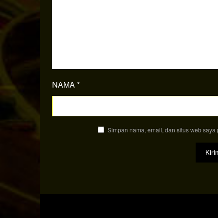
NAMA
*
Simpan nama, email, dan situs web saya 