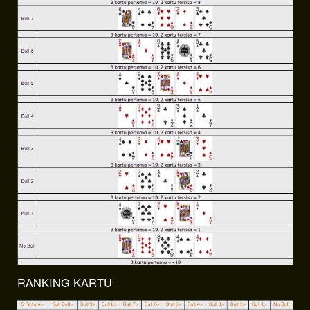
RANKING KARTU