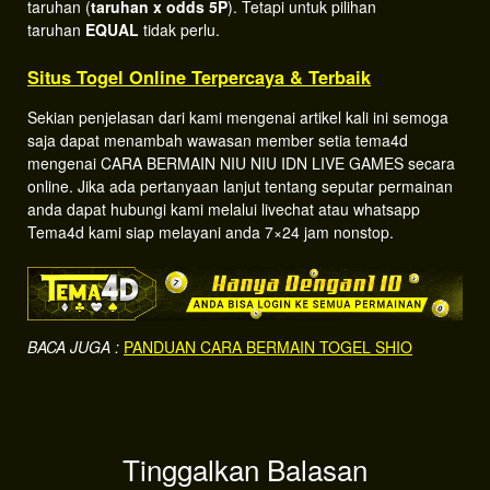
taruhan (
taruhan x odds 5P
). Tetapi untuk pilihan
taruhan
EQUAL
tidak perlu.
Situs Togel Online Terpercaya & Terbaik
Sekian penjelasan dari kami mengenai artikel kali ini semoga
saja dapat menambah wawasan member setia tema4d
mengenai CARA BERMAIN NIU NIU IDN LIVE GAMES secara
online. Jika ada pertanyaan lanjut tentang seputar permainan
anda dapat hubungi kami melalui livechat atau whatsapp
Tema4d kami siap melayani anda 7×24 jam nonstop.
BACA JUGA :
PANDUAN CARA BERMAIN TOGEL SHIO
Tinggalkan Balasan