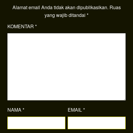
Alamat email Anda tidak akan dipublikasikan.
Ruas
yang wajib ditandai
*
KOMENTAR
*
NAMA
*
EMAIL
*