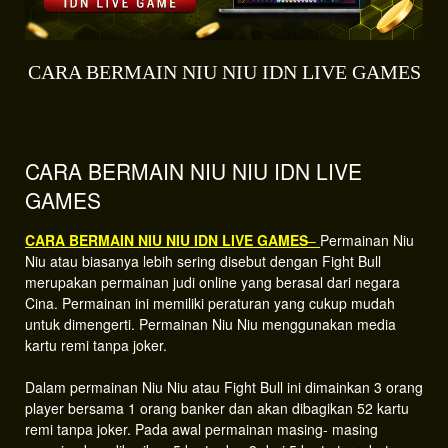
CARA BERMAIN NIU NIU IDN LIVE GAMES
CARA BERMAIN NIU NIU IDN LIVE
GAMES
CARA BERMAIN NIU NIU IDN LIVE GAMES
–
Permainan Niu
Niu atau biasanya lebih sering disebut dengan Fight Bull
merupakan permainan judi online yang berasal dari negara
Cina. Permainan ini memiliki peraturan yang cukup mudah
untuk dimengerti. Permainan Niu Niu menggunakan media
kartu remi tanpa joker.
Dalam permainan Niu Niu atau Fight Bull ini dimainkan 3 orang
player bersama 1 orang banker dan akan dibagikan 52 kartu
remi tanpa joker. Pada awal permainan masing- masing