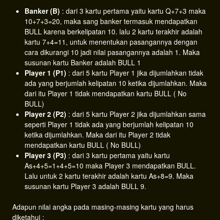
Banker (B)
: dari 3 kartu pertama yaitu kartu Q+7+3 maka
10+7+3=20, maka sang banker termasuk mendapatkan
BULL karena berkelipatan 10. lalu 2 kartu terakhir adalah
kartu 7+4=11, untuk menentukan pasangannya dengan
cara dikurangi 10 jadi nilai pasangannya adalah 1. Maka
susunan kartu Banker adalah BULL 1
Player 1
(P1)
: dari 5 kartu Player 1 jika dijumlahkan tidak
ada yang berjumlah kelipatan 10 ketika dijumlahkan. Maka
dari itu Player 1 tidak mendapatkan kartu BULL ( No
BULL)
Player 2
(P2)
: dari 5 kartu Player 2 jika dijumlahkan sama
seperti Player 1 tidak ada yang berjumlah kelipatan 10
ketika dijumlahkan. Maka dari itu Player 2 tidak
mendapatkan kartu BULL ( No BULL)
Player 3
(P3)
: dari 3 kartu pertama yaitu kartu
As+4+5=1+4+5=10 maka Player 3 mendapatkan BULL.
Lalu untuk 2 kartu terakhir adalah kartu As+8=9. Maka
susunan kartu Player 3 adalah BULL 9.
Adapun nilai angka pada masing-masing kartu yang harus
diketahui :