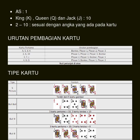
AS : 1
King (K) , Queen (Q) dan Jack (J) : 10
2 – 10 : sesuai dengan angka yang ada pada kartu
URUTAN PEMBAGIAN KARTU
TIPE KARTU