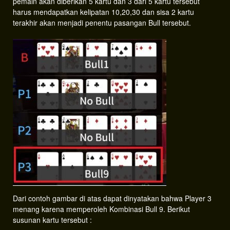
pemain akan diberikan 5 kartu dan 3 dari 5 kartu tersebut
harus mendapatkan kelipatan 10,20,30 dan sisa 2 kartu
terakhir akan menjadi penentu pasangan Bull tersebut.
Dari contoh gambar di atas dapat dinyatakan bahwa Player 3
menang karena memperoleh Kombinasi Bull 9. Berikut
susunan kartu tersebut :