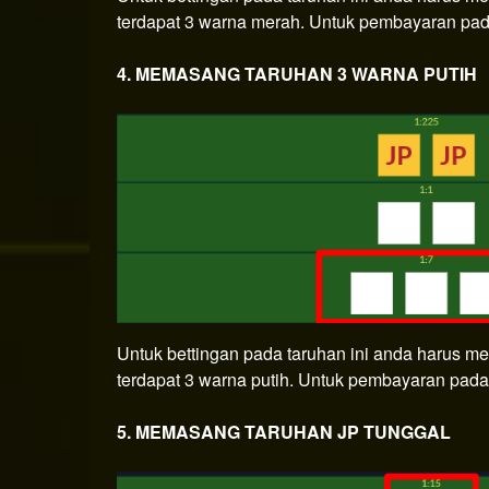
terdapat 3 warna merah. Untuk pembayaran pada 
4. MEMASANG TARUHAN 3 WARNA PUTIH
Untuk bettingan pada taruhan ini anda harus me
terdapat 3 warna putih. Untuk pembayaran pada t
5. MEMASANG TARUHAN JP TUNGGAL