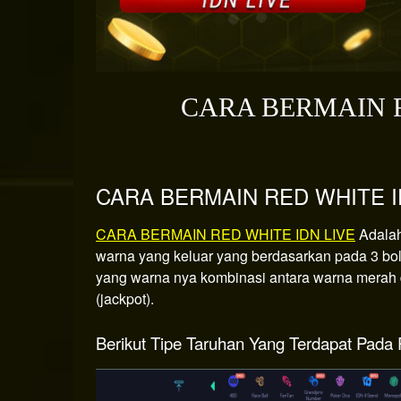
CARA BERMAIN R
CARA BERMAIN RED WHITE I
CARA BERMAIN RED WHITE IDN LIVE
Adalah
warna yang keluar yang berdasarkan pada 3 bol
yang warna nya kombinasi antara warna merah d
(jackpot).
Berikut Tipe Taruhan Yang Terdapat Pad