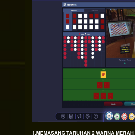
1.MEMASANG TARUHAN 2 WARNA MERAH