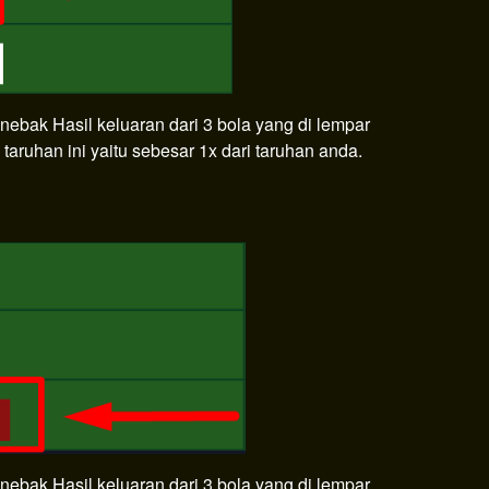
nebak Hasil keluaran dari 3 bola yang di lempar
aruhan ini yaitu sebesar 1x dari taruhan anda.
nebak Hasil keluaran dari 3 bola yang di lempar