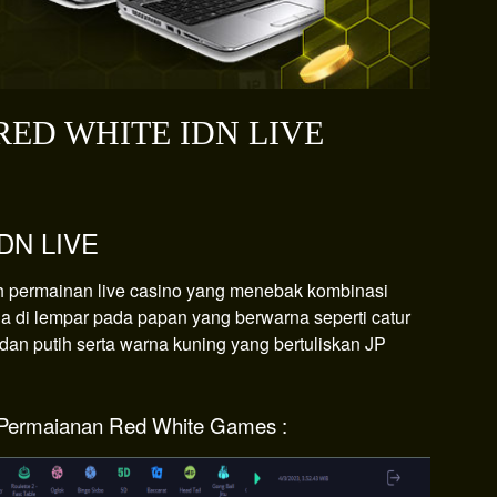
ED WHITE IDN LIVE
DN LIVE
 permainan live casino yang menebak kombinasi
a di lempar pada papan yang berwarna seperti catur
an putih serta warna kuning yang bertuliskan JP
a Permaianan Red White Games :