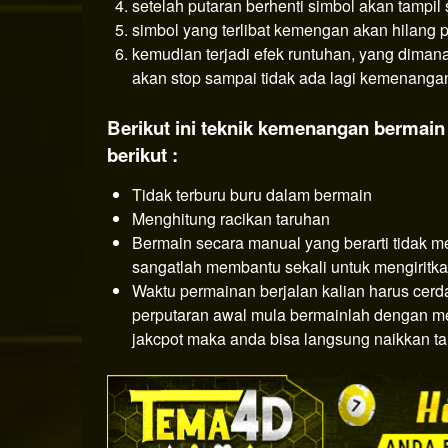
setelah putaran berhenti simbol akan tampil
simbol yang terlibat kemengan akan hilang 
kemudian terjadi efek runtuhan, yang dimana
akan stop sampai tidak ada lagi kemenangan 
Berikut ini teknik kemenangan bermain 
berikut :
Tidak terburu buru dalam bermain
Menghitung racikan taruhan
Bermain secara manual yang berarti tidak m
sangatlah membantu sekali untuk mengiritka
Waktu permainan berjalan kalian harus cerd
perputaran awal mula bermainlah dengan men
jakcpot maka anda bisa langsung naikkan 