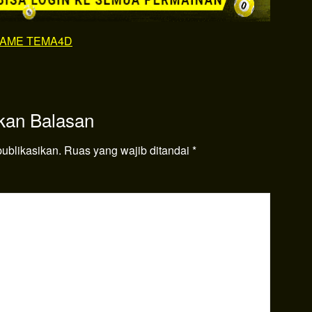
GAME TEMA4D
kan Balasan
ublikasikan.
Ruas yang wajib ditandai
*