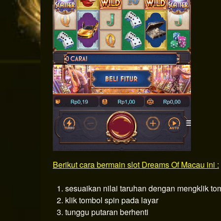
Berikut cara bermain slot Dreams Of Macau ini :
sesuaikan nilai taruhan dengan mengklik tom
klik tombol spin pada layar
tunggu putaran berhenti