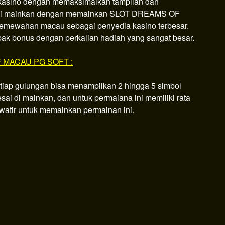
kasino dengan memaksimalkan tampilan dan
k di mainkan dengan memainkan SLOT DREAMS OF
mewahan macau sebagai penyedia kasino terbesar.
bak bonus dengan perkalian hadiah yang sangat besar.
 MACAU PG SOFT :
etiap gulungan bisa menampilkan 2 hingga 5 simbol
sai di mainkan, dan untuk permaiana ini memiliki rata
awatir untuk memainkan permainan ini.