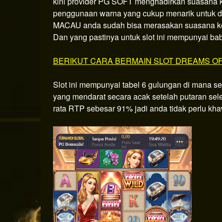
kini provider PG SOFT menghadirkan suasana 
penggunaan warna yang cukup menarik untu
MACAU anda sudah bisa merasakan suasana ke
Dan yang pastinya untuk slot ini mempunyai ba
BERIKUT CARA BERMAIN SLOT DREAMS OF
Slot ini mempunyai tabel 6 gulungan di mana s
yang mendarat secara acak setelah putaran sele
rata RTP sebesar 91% jadi anda tidak perlu kh