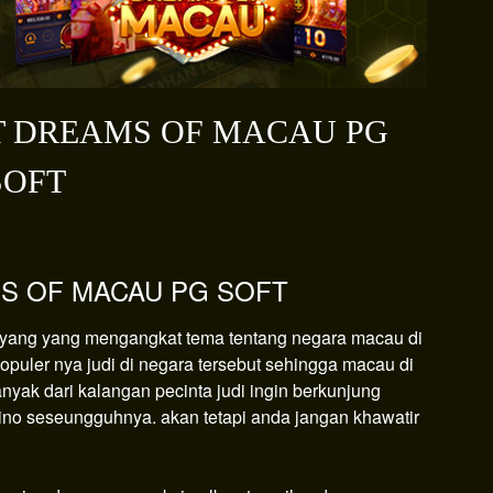
T DREAMS OF MACAU PG
SOFT
S OF MACAU PG SOFT
yang yang mengangkat tema tentang negara macau di
puler nya judi di negara tersebut sehingga macau di
anyak dari kalangan pecinta judi ingin berkunjung
no seseungguhnya. akan tetapi anda jangan khawatir