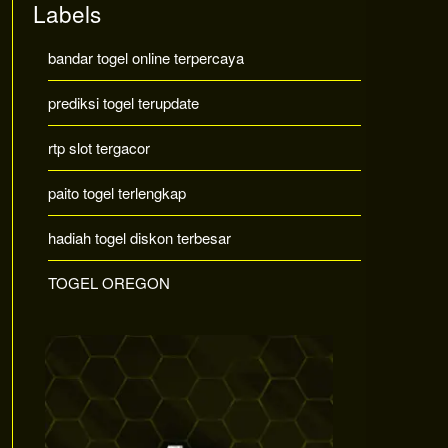
Labels
bandar togel online terpercaya
prediksi togel terupdate
rtp slot tergacor
paito togel terlengkap
hadiah togel diskon terbesar
TOGEL OREGON