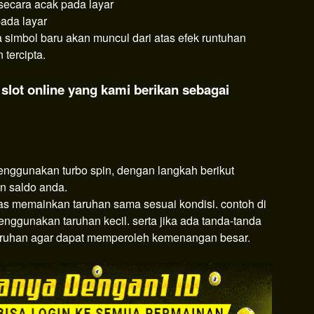
 secara acak pada layar
pada layar
 simbol baru akan muncul dari atas efek runtuhan
tercipta.
slot online yang kami berikan sebagai
enggunakan turbo spin, dengan langkah berikut
n saldo anda.
as memainkan taruhan sama sesuai kondisi. contoh di
ggunakan taruhan kecil. serta jika ada tanda-tanda
taruhan agar dapat memperoleh kemenangan besar.