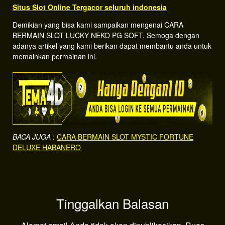
Situs Slot Online Tergacor seluruh indonesia
Demikian yang bisa kami sampaikan mengenai CARA
BERMAIN SLOT LUCKY NEKO PG SOFT. Semoga dengan
adanya artikel yang kami berikan dapat membantu anda untuk
memainkan permainan ini.
BACA JUGA
:
CARA BERMAIN SLOT MYSTIC FORTUNE
DELUXE HABANERO
Tinggalkan Balasan