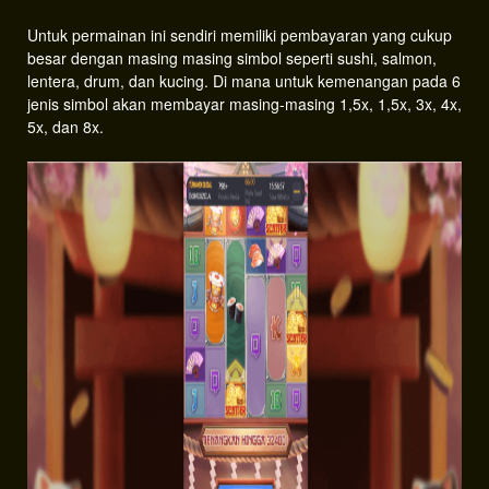
Untuk permainan ini sendiri memiliki pembayaran yang cukup
besar dengan masing masing simbol seperti sushi, salmon,
lentera, drum, dan kucing. Di mana untuk kemenangan pada 6
jenis simbol akan membayar masing-masing 1,5x, 1,5x, 3x, 4x,
5x, dan 8x.