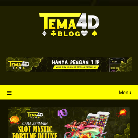
Skip
to
content
Menu