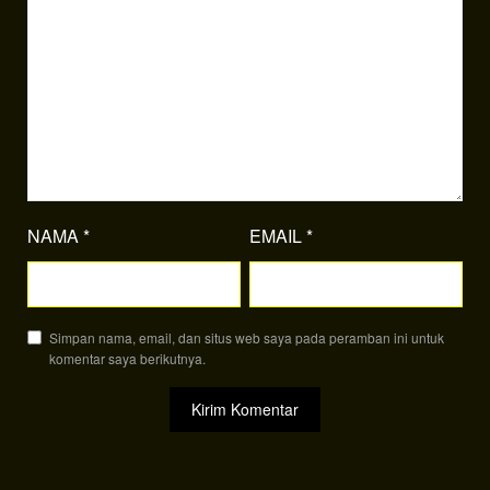
NAMA
*
EMAIL
*
Simpan nama, email, dan situs web saya pada peramban ini untuk
komentar saya berikutnya.