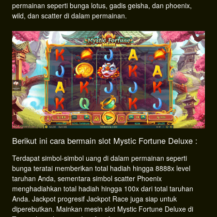
permainan seperti bunga lotus, gadis geisha, dan phoenix,
wild, dan scatter di dalam permainan.
Berikut ini cara bermain slot Mystic Fortune Deluxe :
Terdapat simbol-simbol uang di dalam permainan seperti
bunga teratai memberikan total hadiah hingga 8888x level
taruhan Anda, sementara simbol scatter Phoenix
menghadiahkan total hadiah hingga 100x dari total taruhan
Anda. Jackpot progresif Jackpot Race juga siap untuk
diperebutkan. Mainkan mesin slot Mystic Fortune Deluxe di