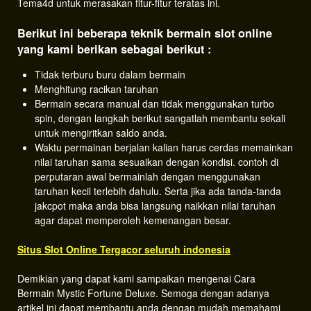
Tema4d untuk merasakan fitur-fitur teratas ini.
Berikut ini beberapa teknik bermain slot online
yang kami berikan sebagai berikut :
Tidak terburu buru dalam bermain
Menghitung racikan taruhan
Bermain secara manual dan tidak menggunakan turbo
spin, dengan langkah berikut sangatlah membantu sekali
untuk mengiritkan saldo anda.
Waktu permainan berjalan kalian harus cerdas memainkan
nilai taruhan sama sesuaikan dengan kondisi. contoh di
perputaran awal bermainlah dengan menggunakan
taruhan kecil terlebih dahulu. Serta jika ada tanda-tanda
jakcpot maka anda bisa langsung naikkan nilai taruhan
agar dapat memperoleh kemenangan besar.
Situs Slot Online Tergacor seluruh indonesia
Demikian yang dapat kami sampaikan mengenai Cara
Bermain Mystic Fortune Deluxe. Semoga dengan adanya
artikel ini dapat membantu anda dengan mudah memahami