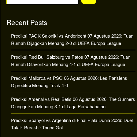
Recent Posts
Prediksi PAOK Saloniki vs Anderlecht 07 Agustus 2026: Tuan
Rumah Dijagokan Menang 2-0 di UEFA Europa League
Prediksi Red Bull Salzburg vs Pafos 07 Agustus 2026: Tuan
Rumah Difavoritkan Menang 4-1 di UEFA Europa League
Prediksi Mallorca vs PSG 06 Agustus 2026: Les Parisiens
Diprediksi Menang Telak 4-0
Prediksi Arsenal vs Real Betis 06 Agustus 2026: The Gunners
Diunggulkan Menang 3-1 di Laga Persahabatan
Prediksi Spanyol vs Argentina di Final Piala Dunia 2026: Duel
Taktik Berakhir Tanpa Gol