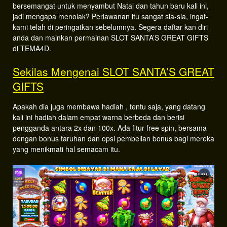
bersemangat untuk menyambut Natal dan tahun baru kali ini,
jadi mengapa menolak? Perlawanan itu sangat sia-sia, ingat-
kami telah di peringatkan sebelumnya. Segera daftar kan diri
anda dan mainkan permainan SLOT SANTA’S GREAT GIFTS
di TEMA4D.
Sekilas Mengenai SLOT SANTA’S GREAT
GIFTS
Apakah dia juga membawa hadiah , tentu saja, yang datang
kali ini hadiah dalam empat warna berbeda dan berisi
pengganda antara 2x dan 100x. Ada fitur free spin, bersama
dengan bonus taruhan dan opsi pembelian bonus bagi mereka
yang menikmati hal semacam itu.