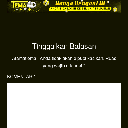
Tinggalkan Balasan
Alamat email Anda tidak akan dipublikasikan.
Ruas
yang wajib ditandai
*
KOMENTAR
*