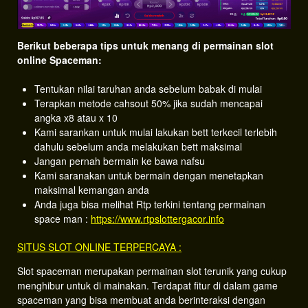
Berikut beberapa tips untuk menang di permainan slot
online Spaceman:
Tentukan nilai taruhan anda sebelum babak di mulai
Terapkan metode cahsout 50% jika sudah mencapai
angka x8 atau x 10
Kami sarankan untuk mulai lakukan bett terkecil terlebih
dahulu sebelum anda melakukan bett maksimal
Jangan pernah bermain ke bawa nafsu
Kami saranakan untuk bermain dengan menetapkan
maksimal kemangan anda
Anda juga bisa melihat Rtp terkini tentang permainan
space man :
https://www.rtpslottergacor.info
SITUS SLOT ONLINE TERPERCAYA :
Slot spaceman merupakan permainan slot terunik yang cukup
menghibur untuk di mainakan. Terdapat fitur di dalam game
spaceman yang bisa membuat anda berinteraksi dengan