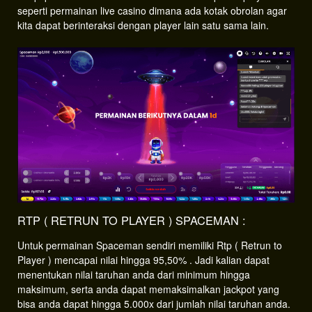
seperti permainan live casino dimana ada kotak obrolan agar
kita dapat berinteraksi dengan player lain satu sama lain.
RTP ( RETRUN TO PLAYER ) SPACEMAN :
Untuk permainan Spaceman sendiri memiliki Rtp ( Retrun to
Player ) mencapai nilai hingga 95,50% . Jadi kalian dapat
menentukan nilai taruhan anda dari minimum hingga
maksimum, serta anda dapat memaksimalkan jackpot yang
bisa anda dapat hingga 5.000x dari jumlah nilai taruhan anda.