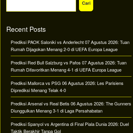
Cari
Recent Posts
Prediksi PAOK Saloniki vs Anderlecht 07 Agustus 2026: Tuan
Rumah Dijagokan Menang 2-0 di UEFA Europa League
Prediksi Red Bull Salzburg vs Pafos 07 Agustus 2026: Tuan
Rumah Difavoritkan Menang 4-1 di UEFA Europa League
Prediksi Mallorca vs PSG 06 Agustus 2026: Les Parisiens
Diprediksi Menang Telak 4-0
Prediksi Arsenal vs Real Betis 06 Agustus 2026: The Gunners
Diunggulkan Menang 3-1 di Laga Persahabatan
Prediksi Spanyol vs Argentina di Final Piala Dunia 2026: Duel
Taktik Berakhir Tanpa Gol