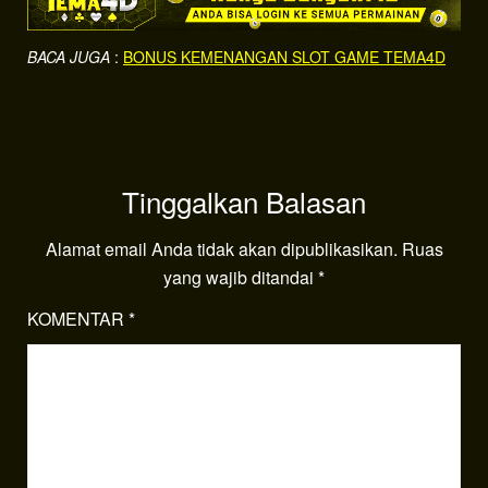
BACA JUGA
:
BONUS KEMENANGAN SLOT GAME TEMA4D
Tinggalkan Balasan
Alamat email Anda tidak akan dipublikasikan.
Ruas
yang wajib ditandai
*
KOMENTAR
*