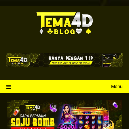
Skip
to
content
Menu