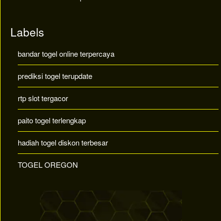
Labels
bandar togel online terpercaya
prediksi togel terupdate
rtp slot tergacor
paito togel terlengkap
hadiah togel diskon terbesar
TOGEL OREGON