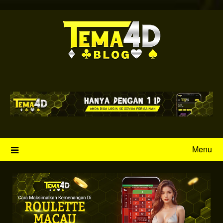
Skip
to
content
Menu