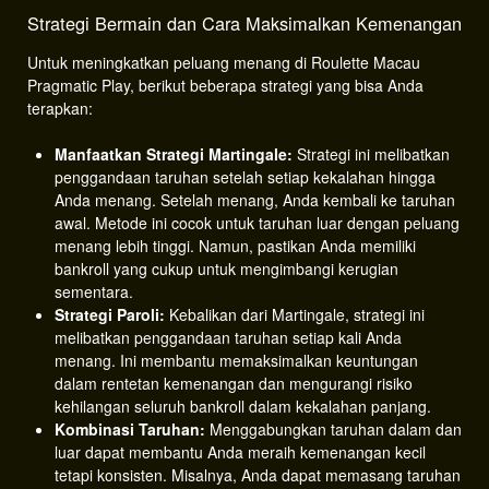
Strategi Bermain dan Cara Maksimalkan Kemenangan
Untuk meningkatkan peluang menang di Roulette Macau
Pragmatic Play, berikut beberapa strategi yang bisa Anda
terapkan:
Manfaatkan Strategi Martingale:
Strategi ini melibatkan
penggandaan taruhan setelah setiap kekalahan hingga
Anda menang. Setelah menang, Anda kembali ke taruhan
awal. Metode ini cocok untuk taruhan luar dengan peluang
menang lebih tinggi. Namun, pastikan Anda memiliki
bankroll yang cukup untuk mengimbangi kerugian
sementara.
Strategi Paroli:
Kebalikan dari Martingale, strategi ini
melibatkan penggandaan taruhan setiap kali Anda
menang. Ini membantu memaksimalkan keuntungan
dalam rentetan kemenangan dan mengurangi risiko
kehilangan seluruh bankroll dalam kekalahan panjang.
Kombinasi Taruhan:
Menggabungkan taruhan dalam dan
luar dapat membantu Anda meraih kemenangan kecil
tetapi konsisten. Misalnya, Anda dapat memasang taruhan