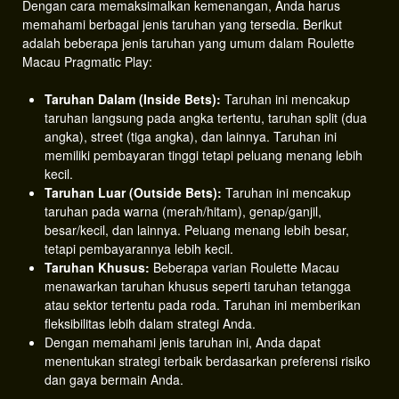
Dengan cara memaksimalkan kemenangan, Anda harus
memahami berbagai jenis taruhan yang tersedia. Berikut
adalah beberapa jenis taruhan yang umum dalam Roulette
Macau Pragmatic Play:
Taruhan Dalam (Inside Bets):
Taruhan ini mencakup
taruhan langsung pada angka tertentu, taruhan split (dua
angka), street (tiga angka), dan lainnya. Taruhan ini
memiliki pembayaran tinggi tetapi peluang menang lebih
kecil.
Taruhan Luar (Outside Bets):
Taruhan ini mencakup
taruhan pada warna (merah/hitam), genap/ganjil,
besar/kecil, dan lainnya. Peluang menang lebih besar,
tetapi pembayarannya lebih kecil.
Taruhan Khusus:
Beberapa varian Roulette Macau
menawarkan taruhan khusus seperti taruhan tetangga
atau sektor tertentu pada roda. Taruhan ini memberikan
fleksibilitas lebih dalam strategi Anda.
Dengan memahami jenis taruhan ini, Anda dapat
menentukan strategi terbaik berdasarkan preferensi risiko
dan gaya bermain Anda.