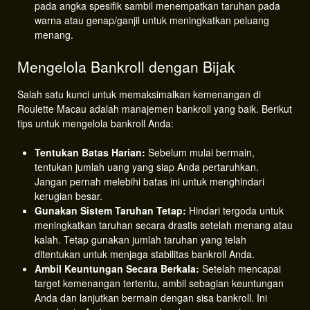
pada angka spesifik sambil menempatkan taruhan pada
warna atau genap/ganjil untuk meningkatkan peluang
menang.
Mengelola Bankroll dengan Bijak
Salah satu kunci untuk memaksimalkan kemenangan di
Roulette Macau adalah manajemen bankroll yang baik. Berikut
tips untuk mengelola bankroll Anda:
Tentukan Batas Harian:
Sebelum mulai bermain,
tentukan jumlah uang yang siap Anda pertaruhkan.
Jangan pernah melebihi batas ini untuk menghindari
kerugian besar.
Gunakan Sistem Taruhan Tetap:
Hindari tergoda untuk
meningkatkan taruhan secara drastis setelah menang atau
kalah. Tetap gunakan jumlah taruhan yang telah
ditentukan untuk menjaga stabilitas bankroll Anda.
Ambil Keuntungan Secara Berkala:
Setelah mencapai
target kemenangan tertentu, ambil sebagian keuntungan
Anda dan lanjutkan bermain dengan sisa bankroll. Ini