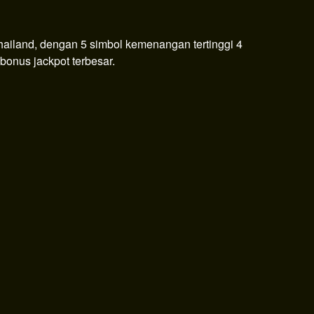
ailand, dengan 5 simbol kemenangan tertinggi 4
onus jackpot terbesar.