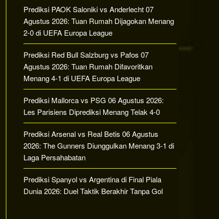
Prediksi PAOK Saloniki vs Anderlecht 07
Agustus 2026: Tuan Rumah Dijagokan Menang
2-0 di UEFA Europa League
Prediksi Red Bull Salzburg vs Pafos 07
Agustus 2026: Tuan Rumah Difavoritkan
Menang 4-1 di UEFA Europa League
Prediksi Mallorca vs PSG 06 Agustus 2026:
Les Parisiens Diprediksi Menang Telak 4-0
Prediksi Arsenal vs Real Betis 06 Agustus
2026: The Gunners Diunggulkan Menang 3-1 di
Laga Persahabatan
Prediksi Spanyol vs Argentina di Final Piala
Dunia 2026: Duel Taktik Berakhir Tanpa Gol