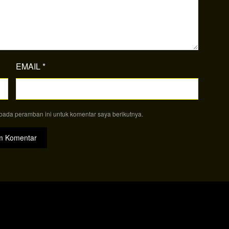
EMAIL
*
pada peramban ini untuk komentar saya berikutnya.