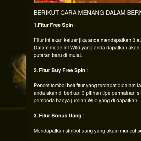
BERIKUT CARA MENANG DALAM BERM
1.Fitur Free Spin
:
Fitur ini akan keluar jika anda mendapatkan 3 a
Dalam mode ini Wild yang anda dapatkan akan te
putaran baru di mulai.
2. Fitur Buy Free Spin
:
Pencet tombol beli fitur yang terdapat didalam
anda akan di berikan 3 pilihan tipe permainan s
pembeda hanya jumlah Wild yang di dapatkan.
3. Fitur Bonus Uang
:
Mendapatkan simbol uang yang akam muncul sec