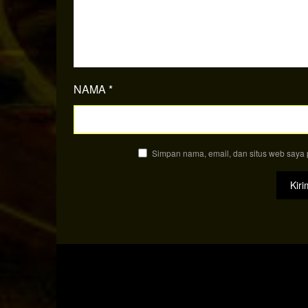
NAMA
*
Simpan nama, email, dan situs web saya 