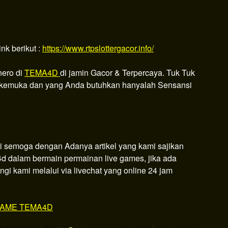
nk berikut :
https://www.rtpslottergacor.info/
nero di
TEMA4D
di jamin Gacor & Terpercaya. Tuk Tuk
 terkemuka dan yang Anda butuhkan hanyalah Sensansi
ni semoga dengan Adanya artikel yang kami sajikan
dalam bermain permainan live games, jika ada
i kami melalui via livechat yang online 24 jam
GAME TEMA4D