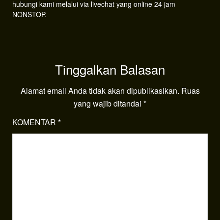
hubungi kami melalui via livechat yang online 24 jam
NONSTOP.
Tinggalkan Balasan
Alamat email Anda tidak akan dipublikasikan.
Ruas
yang wajib ditandai
*
KOMENTAR
*