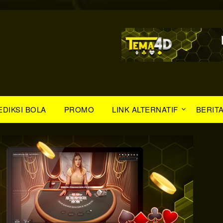
EDIKSI BOLA
PROMO
LINK ALTERNATIF
BERIT