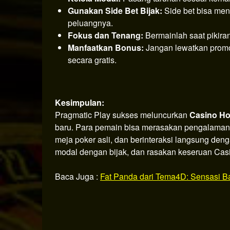
Gunakan Side Bet Bijak:
Side bet bisa men
peluangnya.
Fokus dan Tenang:
Bermainlah saat pikiran
Manfaatkan Bonus:
Jangan lewatkan promo
secara gratis.
Kesimpulan:
Pragmatic Play sukses meluncurkan
Casino H
baru. Para pemain bisa merasakan pengalaman l
meja poker asli, dan berinteraksi langsung denga
modal dengan bijak, dan rasakan keseruan Cas
Baca Juga :
Fat Panda dari Tema4D: Sensasi B