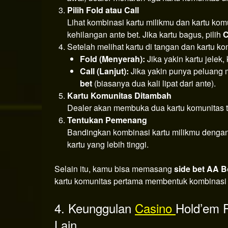
Pilih Fold atau Call
Lihat kombinasi kartu milikmu dan kartu komun
kehilangan ante bet. Jika kartu bagus, pilih
C
Setelah melihat kartu di tangan dan kartu 
Fold (Menyerah):
Jika yakin kartu jelek
Call (Lanjut):
Jika yakin punya peluang
bet
(biasanya dua kali lipat dari ante).
Kartu Komunitas Ditambah
Dealer akan membuka dua kartu komunitas t
Tentukan Pemenang
Bandingkan kombinasi kartu milikmu dengan
kartu yang lebih tinggi.
Selain itu, kamu bisa memasang
side bet AA 
kartu komunitas pertama membentuk kombinasi P
4. Keunggulan
Casino
Hold’em 
Lain