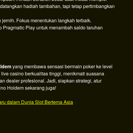
datangkan hadiah tambahan, tapi tetap pertimbangkan
 jernih. Fokus menentukan langkah terbaik.
 Pragmatic Play untuk menambah saldo taruhan
oldem
yang membawa sensasi bermain poker ke level
ive casino berkualitas tinggi, menikmati suasana
n dealer profesional. Jadi, siapkan strategi, atur
ino Holdem sekarang juga!
aru dalam Dunia Slot Bertema Asia