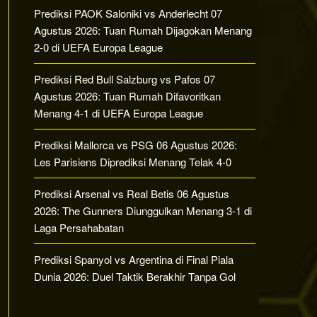
Prediksi PAOK Saloniki vs Anderlecht 07
Agustus 2026: Tuan Rumah Dijagokan Menang
2-0 di UEFA Europa League
Prediksi Red Bull Salzburg vs Pafos 07
Agustus 2026: Tuan Rumah Difavoritkan
Menang 4-1 di UEFA Europa League
Prediksi Mallorca vs PSG 06 Agustus 2026:
Les Parisiens Diprediksi Menang Telak 4-0
Prediksi Arsenal vs Real Betis 06 Agustus
2026: The Gunners Diunggulkan Menang 3-1 di
Laga Persahabatan
Prediksi Spanyol vs Argentina di Final Piala
Dunia 2026: Duel Taktik Berakhir Tanpa Gol