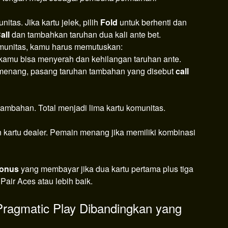
itas. Jika kartu jelek, pilih
Fold
untuk berhenti dan
all
dan tambahkan taruhan dua kali ante bet.
komunitas, kamu harus memutuskan:
, kamu bisa menyerah dan kehilangan taruhan ante.
 menang, pasang taruhan tambahan yang disebut
call
ambahan. Total menjadi lima kartu komunitas.
 kartu dealer. Pemain menang jika memiliki kombinasi
Bonus
yang membayar jika dua kartu pertama plus tiga
air Aces atau lebih baik.
Pragmatic Play Dibandingkan yang