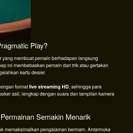
Pragmatic Play?
er yang membuat pemain berhadapan langsung
ep ini membebaskan pemain dari trik atau gertakan
alahkan kartu dealer.
dengan format
live streaming HD
, sehingga para
oker asli, lengkap dengan suara dan tampilan kamera
 Permainan Semakin Menarik
tuk memaksimalkan pengalaman bermain. Antarmuka