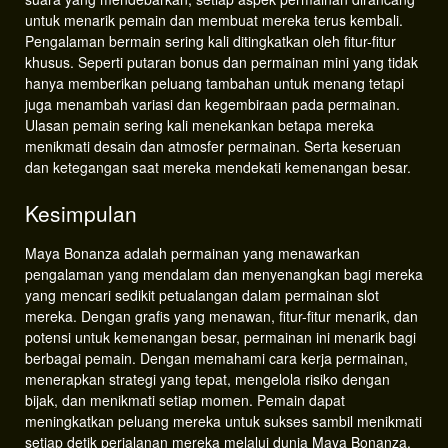
untuk menarik pemain dan membuat mereka terus kembali.
Pengalaman bermain sering kali ditingkatkan oleh fitur-fitur
khusus. Seperti putaran bonus dan permainan mini yang tidak
hanya memberikan peluang tambahan untuk menang tetapi
juga menambah variasi dan kegembiraan pada permainan.
Ulasan pemain sering kali menekankan betapa mereka
menikmati desain dan atmosfer permainan. Serta keseruan
dan ketegangan saat mereka mendekati kemenangan besar.
Kesimpulan
Maya Bonanza adalah permainan yang menawarkan
pengalaman yang mendalam dan menyenangkan bagi mereka
yang mencari sedikit petualangan dalam permainan slot
mereka. Dengan grafis yang menawan, fitur-fitur menarik, dan
potensi untuk kemenangan besar, permainan ini menarik bagi
berbagai pemain. Dengan memahami cara kerja permainan,
menerapkan strategi yang tepat, mengelola risiko dengan
bijak, dan menikmati setiap momen. Pemain dapat
meningkatkan peluang mereka untuk sukses sambil menikmati
setiap detik perjalanan mereka melalui dunia Maya Bonanza.