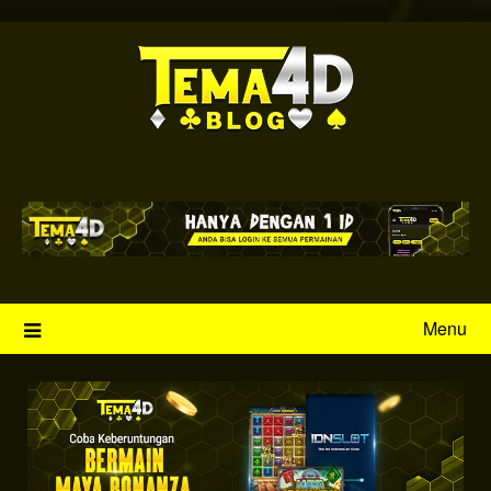
Skip
to
content
Menu