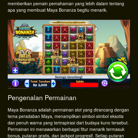
memberikan pemain pemahaman yang lebih dalam tentang
apa yang membuat Maya Bonanza begitu menarik.
Pengenalan Permainan
Maya Bonanza adalah permainan slot yang dirancang dengan
tema peradaban Maya, menampilkan simbol-simbol eksotis
dan penuh warna yang terinspirasi dari budaya kuno tersebut.
Permainan ini menawarkan berbagai fitur menarik termasuk
bonus, putaran gratis, dan jackpot progresif. Setiap putaran