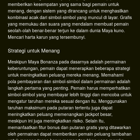
memberikan kesempatan yang sama bagi pemain untuk
menang, dengan sistem yang dirancang untuk menghasilkan
kombinasi acak dari simbol-simbol yang muncul di layar. Grafis
yang memukau dan suara yang mendalam membuat pemain
seolah-olah benar-benar terjun ke dalam dunia Maya kuno.
Mencari harta karun yang tersembunyi.
Strategi untuk Menang
Meskipun Maya Bonanza pada dasarnya adalah permainan
keberuntungan, pemain dapat menerapkan beberapa strategi
untuk meningkatkan peluang mereka menang. Memahami
pola pembayaran dan simbol-simbol dalam permainan adalah
langkah pertama yang penting. Pemain harus memperhatikan
simbol-simbol yang membayar lebih tinggi dan mencoba untuk
mengatur taruhan mereka sesuai dengan itu. Menggunakan
taruhan maksimum pada putaran tertentu juga dapat
meningkatkan peluang memenangkan jackpot besar,
meskipun ini juga meningkatkan risiko. Selain itu,
memanfaatkan fitur bonus dan putaran gratis yang ditawarkan
oleh permainan dapat memberikan pemain peluang tambahan