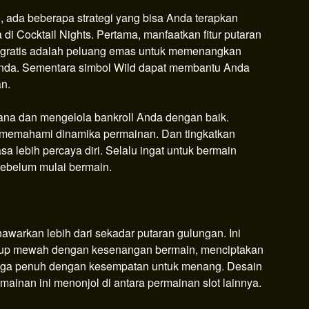
 ada beberapa strategi yang bisa Anda terapkan
 Cocktail Nights. Pertama, manfaatkan fitur putaran
an gratis adalah peluang emas untuk memenangkan
nda. Sementara simbol Wild dapat membantu Anda
n.
sana dan mengelola bankroll Anda dengan baik.
k memahami dinamika permainan. Dan tingkatkan
a lebih percaya diri. Selalu ingat untuk bermain
ebelum mulai bermain.
awarkan lebih dari sekadar putaran gulungan. Ini
up mewah dengan kesenangan bermain, menciptakan
 juga penuh dengan kesempatan untuk menang. Desain
rmainan ini menonjol di antara permainan slot lainnya.