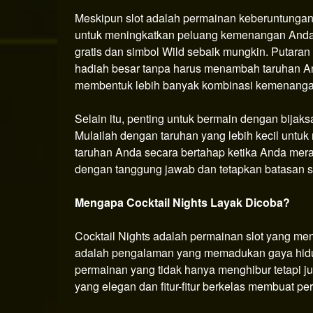
Meskipun slot adalah permainan keberuntungan,
untuk meningkatkan peluang kemenangan Anda di
gratis dan simbol Wild sebaik mungkin. Putar
hadiah besar tanpa harus menambah taruhan A
membentuk lebih banyak kombinasi kemenanga
Selain itu, penting untuk bermain dengan bijak
Mulailah dengan taruhan yang lebih kecil untu
taruhan Anda secara bertahap ketika Anda meras
dengan tanggung jawab dan tetapkan batasan s
Mengapa Cocktail Nights Layak Dicoba?
Cocktail Nights adalah permainan slot yang men
adalah pengalaman yang memadukan gaya hid
permainan yang tidak hanya menghibur tetapi
yang elegan dan fitur-fitur berkelas membuat pe