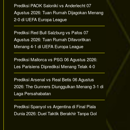
Prediksi PAOK Saloniki vs Anderlecht 07
Agustus 2026: Tuan Rumah Dijagokan Menang
2-0 di UEFA Europa League
Prediksi Red Bull Salzburg vs Pafos 07
Agustus 2026: Tuan Rumah Difavoritkan
Menang 4-1 di UEFA Europa League
Prediksi Mallorca vs PSG 06 Agustus 2026:
Les Parisiens Diprediksi Menang Telak 4-0
Prediksi Arsenal vs Real Betis 06 Agustus
2026: The Gunners Diunggulkan Menang 3-1 di
Laga Persahabatan
Prediksi Spanyol vs Argentina di Final Piala
Dunia 2026: Duel Taktik Berakhir Tanpa Gol