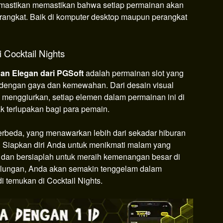
memastikan memastikan bahwa setiap permainan akan
erangkat. Baik di komputer desktop maupun perangkat
 Cocktail Nights
han Elegan dari PGSoft
adalah permainan slot yang
engan gaya dan kemewahan. Dari desain visual
g menggiurkan, setiap elemen dalam permainan ini di
 terlupakan bagi para pemain.
erbeda, yang menawarkan lebih dari sekadar hiburan
at. Siapkan diri Anda untuk menikmati malam yang
dan bersiaplah untuk meraih kemenangan besar di
gulungan, Anda akan semakin tenggelam dalam
i temukan di Cocktail Nights.