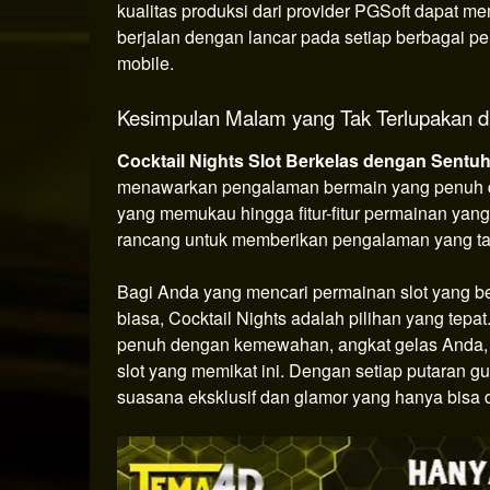
kualitas produksi dari provider PGSoft dapat 
berjalan dengan lancar pada setiap berbagai p
mobile.
Kesimpulan Malam yang Tak Terlupakan di
Cocktail Nights Slot Berkelas dengan Sentu
menawarkan pengalaman bermain yang penuh d
yang memukau hingga fitur-fitur permainan yan
rancang untuk memberikan pengalaman yang tak
Bagi Anda yang mencari permainan slot yang b
biasa, Cocktail Nights adalah pilihan yang tep
penuh dengan kemewahan, angkat gelas Anda, 
slot yang memikat ini. Dengan setiap putaran 
suasana eksklusif dan glamor yang hanya bisa d