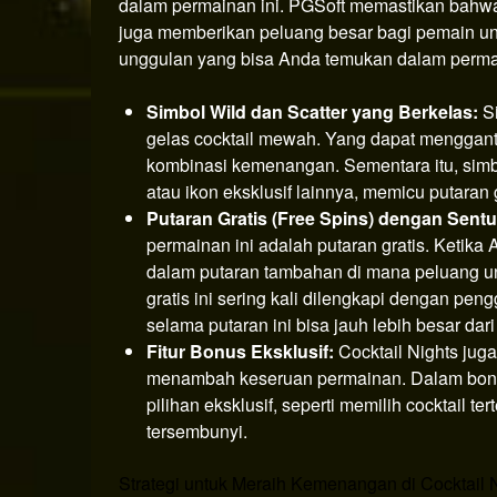
dalam permainan ini. PGSoft memastikan bahwa 
juga memberikan peluang besar bagi pemain unt
unggulan yang bisa Anda temukan dalam permai
Simbol Wild dan Scatter yang Berkelas:
Si
gelas cocktail mewah. Yang dapat menggan
kombinasi kemenangan. Sementara itu, simbo
atau ikon eksklusif lainnya, memicu putaran 
Putaran Gratis (Free Spins) dengan Sent
permainan ini adalah putaran gratis. Ketika 
dalam putaran tambahan di mana peluang u
gratis ini sering kali dilengkapi dengan p
selama putaran ini bisa jauh lebih besar dar
Fitur Bonus Eksklusif:
Cocktail Nights jug
menambah keseruan permainan. Dalam bonus
pilihan eksklusif, seperti memilih cocktail
tersembunyi.
Strategi untuk Meraih Kemenangan di Cocktail 