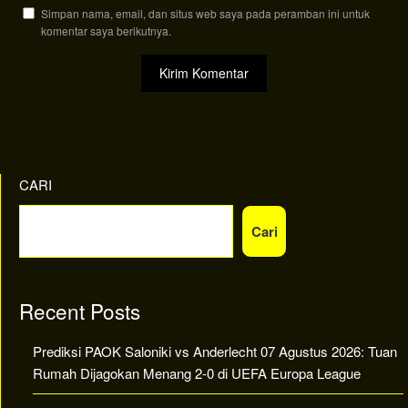
Simpan nama, email, dan situs web saya pada peramban ini untuk
komentar saya berikutnya.
CARI
Cari
Recent Posts
Prediksi PAOK Saloniki vs Anderlecht 07 Agustus 2026: Tuan
Rumah Dijagokan Menang 2-0 di UEFA Europa League