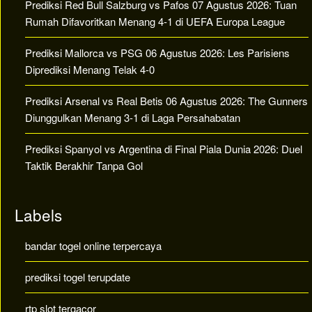
Prediksi Red Bull Salzburg vs Pafos 07 Agustus 2026: Tuan
Rumah Difavoritkan Menang 4-1 di UEFA Europa League
Prediksi Mallorca vs PSG 06 Agustus 2026: Les Parisiens
Diprediksi Menang Telak 4-0
Prediksi Arsenal vs Real Betis 06 Agustus 2026: The Gunners
Diunggulkan Menang 3-1 di Laga Persahabatan
Prediksi Spanyol vs Argentina di Final Piala Dunia 2026: Duel
Taktik Berakhir Tanpa Gol
Labels
bandar togel online terpercaya
prediksi togel terupdate
rtp slot tergacor