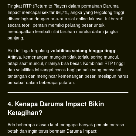
Tingkat RTP (Return to Player) dalam permainan Daruma
Impact mencapai sekitar 96,7%, angka yang tergolong tinggi
dibandingkan dengan rata-rata slot online lainnya. Ini berarti
secara teori, pemain memiliki peluang besar untuk
mendapatkan kembali nilai taruhan mereka dalam jangka
panjang.
Slot ini juga tergolong
volatilitas sedang hingga tinggi
.
Artinya, kemenangan mungkin tidak terlalu sering muncul,
tetapi saat muncul, nilainya bisa besar. Kombinasi RTP tinggi
dan volatilitas ini sangat cocok bagi pemain yang menyukai
tantangan dan mengincar kemenangan besar, meskipun harus
bersabar dalam beberapa putaran.
4. Kenapa Daruma Impact Bikin
Ketagihan?
Ada beberapa alasan kuat mengapa banyak pemain merasa
betah dan ingin terus bermain Daruma Impact: