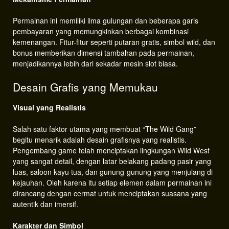
Permainan ini memiliki lima gulungan dan beberapa garis
pembayaran yang memungkinkan berbagai kombinasi
kemenangan. Fitur-fitur seperti putaran gratis, simbol wild, dan
bonus memberikan dimensi tambahan pada permainan,
menjadikannya lebih dari sekadar mesin slot biasa.
Desain Grafis yang Memukau
Visual yang Realistis
Salah satu faktor utama yang membuat “The Wild Gang”
begitu menarik adalah desain grafisnya yang realistis.
Pengembang game telah menciptakan lingkungan Wild West
yang sangat detail, dengan latar belakang padang pasir yang
luas, saloon kayu tua, dan gunung-gunung yang menjulang di
kejauhan. Oleh karena itu setiap elemen dalam permainan ini
dirancang dengan cermat untuk menciptakan suasana yang
autentik dan imersif.
Karakter dan Simbol