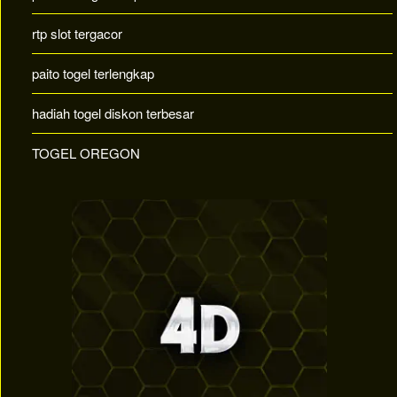
rtp slot tergacor
paito togel terlengkap
hadiah togel diskon terbesar
TOGEL OREGON