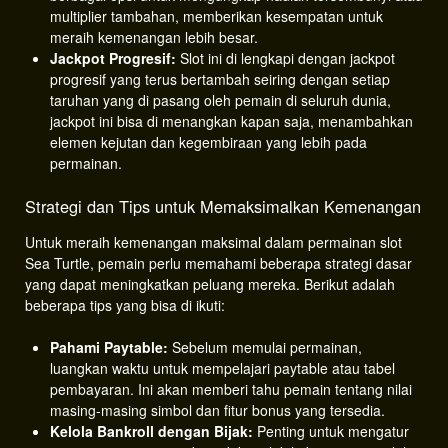
multiplier tambahan, memberikan kesempatan untuk
meraih kemenangan lebih besar.
Jackpot Progresif:
Slot ini di lengkapi dengan jackpot
progresif yang terus bertambah seiring dengan setiap
taruhan yang di pasang oleh pemain di seluruh dunia,
jackpot ini bisa di menangkan kapan saja, menambahkan
elemen kejutan dan kegembiraan yang lebih pada
permainan.
Strategi dan Tips untuk Memaksimalkan Kemenangan
Untuk meraih kemenangan maksimal dalam permainan slot
Sea Turtle, pemain perlu memahami beberapa strategi dasar
yang dapat meningkatkan peluang mereka. Berikut adalah
beberapa tips yang bisa di ikuti:
Pahami Paytable:
Sebelum memulai permainan,
luangkan waktu untuk mempelajari paytable atau tabel
pembayaran. Ini akan memberi tahu pemain tentang nilai
masing-masing simbol dan fitur bonus yang tersedia.
Kelola Bankroll dengan Bijak:
Penting untuk mengatur