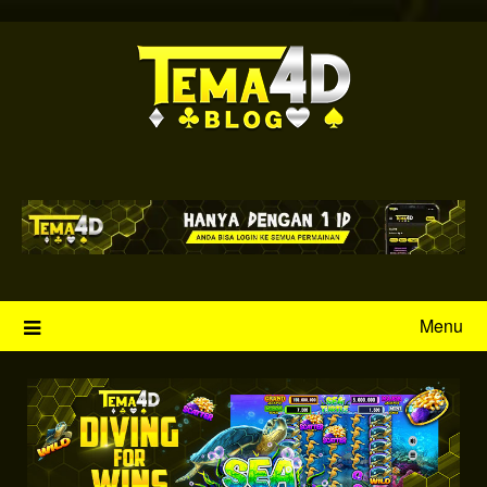
Skip
to
content
Menu