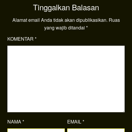
Tinggalkan Balasan
Alamat email Anda tidak akan dipublikasikan.
Ruas
yang wajib ditandai
*
KOMENTAR
*
NAMA
*
EMAIL
*