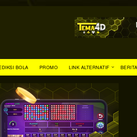
EDIKSI BOLA
PROMO
LINK ALTERNATIF
BERIT