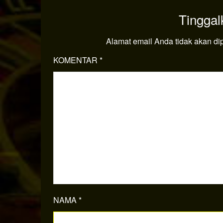
Tinggal
Alamat email Anda tidak akan dip
KOMENTAR
*
NAMA
*