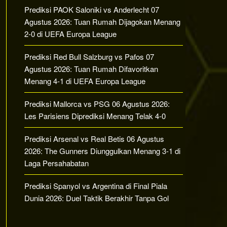
Prediksi PAOK Saloniki vs Anderlecht 07
Agustus 2026: Tuan Rumah Dijagokan Menang
2-0 di UEFA Europa League
Prediksi Red Bull Salzburg vs Pafos 07
Agustus 2026: Tuan Rumah Difavoritkan
Menang 4-1 di UEFA Europa League
Prediksi Mallorca vs PSG 06 Agustus 2026:
Les Parisiens Diprediksi Menang Telak 4-0
Prediksi Arsenal vs Real Betis 06 Agustus
2026: The Gunners Diunggulkan Menang 3-1 di
Laga Persahabatan
Prediksi Spanyol vs Argentina di Final Piala
Dunia 2026: Duel Taktik Berakhir Tanpa Gol