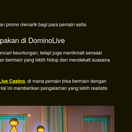
an promo menarik bagi para pemain setia.
upakan di DominoLive
cari keuntungan, tetapi juga menikmati sensasi
an bermain yang lebih hidup dan mendekati suasana
Live Casino
, di mana pemain bisa bermain dengan
Hal ini memberikan pengalaman yang lebih realistis