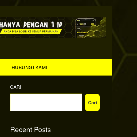
A
HUBUNGI KAMI
CARI
Cari
Recent Posts