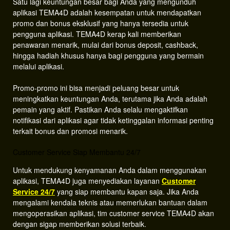
Satu lagi keuntungan besar bagi Anda yang mengunduh
aplikasi TEMA4D adalah kesempatan untuk mendapatkan
promo dan bonus eksklusif yang hanya tersedia untuk
pengguna aplikasi. TEMA4D kerap kali memberikan
penawaran menarik, mulai dari bonus deposit, cashback,
hingga hadiah khusus hanya bagi pengguna yang bermain
melalui aplikasi.
Promo-promo ini bisa menjadi peluang besar untuk
meningkatkan keuntungan Anda, terutama jika Anda adalah
pemain yang aktif. Pastikan Anda selalu mengaktifkan
notifikasi dari aplikasi agar tidak ketinggalan informasi penting
terkait bonus dan promosi menarik.
Customer Service Siap Membantu 24/7
Untuk mendukung kenyamanan Anda dalam menggunakan
aplikasi, TEMA4D juga menyediakan layanan
Customer
Service 24/7
yang siap membantu kapan saja. Jika Anda
mengalami kendala teknis atau memerlukan bantuan dalam
mengoperasikan aplikasi, tim customer service TEMA4D akan
dengan sigap memberikan solusi terbaik.