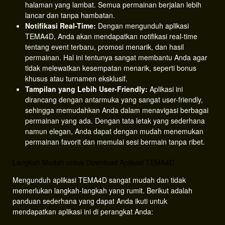
halaman yang lambat. Semua permainan berjalan lebih
lancar dan tanpa hambatan.
Notifikasi Real-Time:
Dengan mengunduh aplikasi
TEMA4D, Anda akan mendapatkan notifikasi real-time
tentang event terbaru, promosi menarik, dan hasil
permainan. Hal ini tentunya sangat membantu Anda agar
tidak melewatkan kesempatan menarik, seperti bonus
khusus atau turnamen eksklusif.
Tampilan yang Lebih User-Friendly:
Aplikasi ini
dirancang dengan antarmuka yang sangat user-friendly,
sehingga memudahkan Anda dalam menavigasi berbagai
permainan yang ada. Dengan tata letak yang sederhana
namun elegan, Anda dapat dengan mudah menemukan
permainan favorit dan memulai sesi bermain tanpa ribet.
Langkah Mudah untuk Download Aplikasi TEMA4D
Mengunduh aplikasi TEMA4D sangat mudah dan tidak
memerlukan langkah-langkah yang rumit. Berikut adalah
panduan sederhana yang dapat Anda ikuti untuk
mendapatkan aplikasi ini di perangkat Anda: