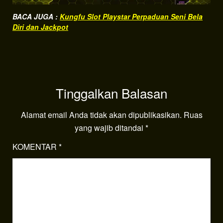
BACA JUGA :
Kungfu Slot Playstar Perpaduan Seni Bela
Diri dan Jackpot
Tinggalkan Balasan
Alamat email Anda tidak akan dipublikasikan.
Ruas
yang wajib ditandai
*
KOMENTAR
*