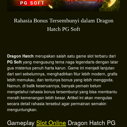
Rahasia Bonus Tersembunyi dalam Dragon
Hatch PG Soft
Dragon Hatch
merupakan salah satu game slot terbaru dari
PG Soft
yang mengusung tema naga legendaris dengan latar
gua misterius penuh harta karun. Game ini menjadi lanjutan
dari seri sebelumnya, menghadirkan fitur lebih modern, grafis
lebih memukau, dan tentunya bonus yang lebih menggoda.
Namun, di balik keseruannya, banyak pemain belum
mengetahui rahasia bonus tersembunyi yang bisa membantu
meraih kemenangan lebih besar. Artikel ini akan mengulas
secara detail rahasia tersebut agar permainan semakin
menguntungkan.
Gameplay
Slot Online
Dragon Hatch PG