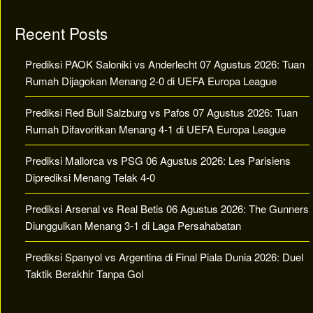
Recent Posts
Prediksi PAOK Saloniki vs Anderlecht 07 Agustus 2026: Tuan
Rumah Dijagokan Menang 2-0 di UEFA Europa League
Prediksi Red Bull Salzburg vs Pafos 07 Agustus 2026: Tuan
Rumah Difavoritkan Menang 4-1 di UEFA Europa League
Prediksi Mallorca vs PSG 06 Agustus 2026: Les Parisiens
Diprediksi Menang Telak 4-0
Prediksi Arsenal vs Real Betis 06 Agustus 2026: The Gunners
Diunggulkan Menang 3-1 di Laga Persahabatan
Prediksi Spanyol vs Argentina di Final Piala Dunia 2026: Duel
Taktik Berakhir Tanpa Gol