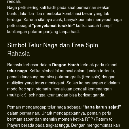
rendah.
Naga petir sering kali hadir pada saat permainan seakan
buntu, lalu tiba-tiba membuka kombinasi besar yang tak
terduga. Karena sifatnya acak, banyak pemain menyebut naga
petir sebagai
“penyelamat terakhir”
ketika sudah hampir
kehilangan putaran panjang tanpa hasil.
Simbol Telur Naga dan Free Spin
Rahasia
Rahasia terbesar dalam
Dragon Hatch
terletak pada simbol
telur naga
. Ketika simbol ini muncul dalam jumlah tertentu,
pemain langsung memicu putaran gratis (free spin) dengan
multiplier yang terus meningkat. Setiap kemenangan di dalam
mode free spin otomatis menaikkan pengali kemenangan
(multiplier), sehingga keuntungan bisa berlipat ganda.
Pemain menganggap telur naga sebagai
“harta karun sejati”
dalam permainan. Untuk mendapatkannya, pemain perlu
bermain sabar dan memilih momen ketika RTP (Return to
Player) berada pada tingkat tinggi. Dengan mengombinasikan