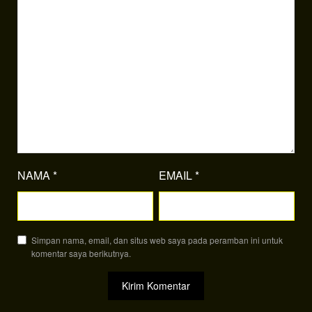
NAMA
*
EMAIL
*
Simpan nama, email, dan situs web saya pada peramban ini untuk
komentar saya berikutnya.