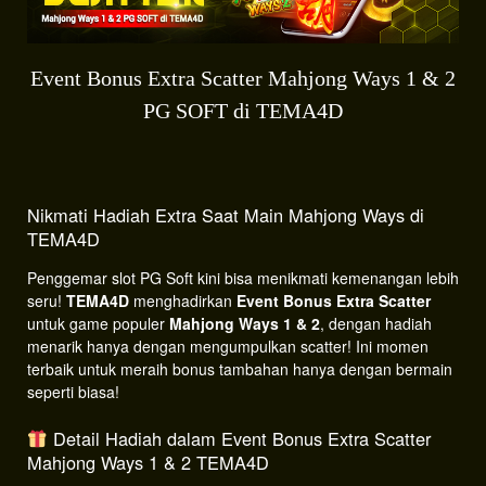
Event Bonus Extra Scatter Mahjong Ways 1 & 2
PG SOFT di TEMA4D
Nikmati Hadiah Extra Saat Main Mahjong Ways di
TEMA4D
Penggemar slot PG Soft kini bisa menikmati kemenangan lebih
seru!
TEMA4D
menghadirkan
Event Bonus Extra Scatter
untuk game populer
Mahjong Ways 1 & 2
, dengan hadiah
menarik hanya dengan mengumpulkan scatter! Ini momen
terbaik untuk meraih bonus tambahan hanya dengan bermain
seperti biasa!
Detail Hadiah dalam Event Bonus Extra Scatter
Mahjong Ways 1 & 2 TEMA4D