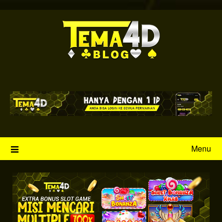
Skip
to
content
Menu