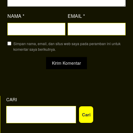
NAMA
*
EMAIL
*
Simpan nama, email, dan situs web saya pada peramban ini untuk
komentar saya berikutnya.
CARI
Cari