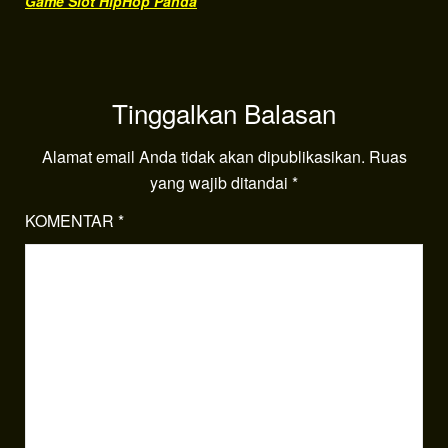
Game Slot HipHop Panda
Tinggalkan Balasan
Alamat email Anda tidak akan dipublikasikan.
Ruas
yang wajib ditandai
*
KOMENTAR
*