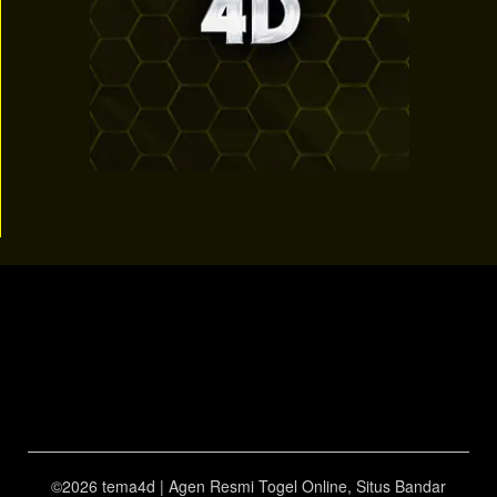
©2026 tema4d | Agen Resmi Togel Online, Situs Bandar