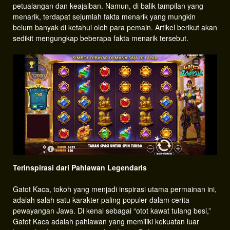
petualangan dan keajaiban. Namun, di balik tampilan yang
menarik, terdapat sejumlah fakta menarik yang mungkin
belum banyak di ketahui oleh para pemain. Artikel berikut akan
sedikit mengungkap beberapa fakta menarik tersebut.
Terinspirasi dari Pahlawan Legendaris
Gatot Kaca, tokoh yang menjadi inspirasi utama permainan ini,
adalah salah satu karakter paling populer dalam cerita
pewayangan Jawa. Di kenal sebagai “otot kawat tulang besi,”
Gatot Kaca adalah pahlawan yang memiliki kekuatan luar