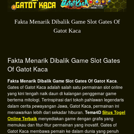
Fakta Menarik Dibalik Game Slot Gates Of
Gatot Kaca
Fakta Menarik Dibalik Game Slot Gates
Of Gatot Kaca
Fakta Menarik Dibalik Game Slot Gates Of Gatot Kaca
.
Gates of Gatot Kaca adalah salah satu permainan slot online
yang kini tengah naik daun di kalangan penggemar game
bertema mitologi. Terinspirasi dari tokoh pahlawan legendaris
dalam cerita pewayangan Jawa, Gatot Kaca, permainan ini
menawarkan lebih dari sekadar hiburan.
Tema4D
Situs Togel
Online Terbaik
menyediakan game dengan grafis yang
memukau dan fitur-fitur permainan yang inovatif. Gates of
Gatot Kaca membawa pemain ke dalam dunia yang penuh