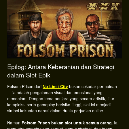
Epilog: Antara Keberanian dan Strategi
dalam Slot Epik
Folsom Prison dari
No Limit City
bukan sekadar permainan
— ia adalah pengalaman visual dan emosional yang
mendalam. Dengan tema penjara yang secara artistik, fitur
kompleks, serta gameplay berisiko tinggi, slot ini menjadi
simbol kekuatan narasi dalam dunia perjudian online.
Namun
Folsom Prison bukan slot untuk semua orang
. Ia
menuntut pemain yang cermat, penuh strategi, dan tahan