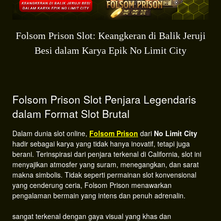
Folsom Prison Slot: Keangkeran di Balik Jeruji
Besi dalam Karya Epik No Limit City
Folsom Prison Slot Penjara Legendaris
dalam Format Slot Brutal
Dalam dunia slot online,
Folsom Prison
dari
No Limit City
hadir sebagai karya yang tidak hanya inovatif, tetapi juga
berani. Terinspirasi dari penjara terkenal di California, slot ini
menyajikan atmosfer yang suram, menegangkan, dan sarat
makna simbolis. Tidak seperti permainan slot konvensional
yang cenderung ceria, Folsom Prison menawarkan
pengalaman bermain yang intens dan penuh adrenalin.
sangat terkenal dengan gaya visual yang khas dan