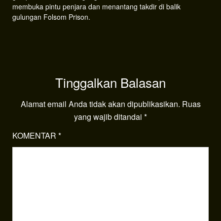
membuka pintu penjara dan menantang takdir di balik
gulungan Folsom Prison.
Tinggalkan Balasan
Alamat email Anda tidak akan dipublikasikan.
Ruas
yang wajib ditandai
*
KOMENTAR
*