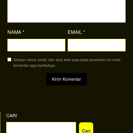
NAMA
*
EMAIL
*
Simpan nama, email, dan situs web saya pada peramban ini untuk
komentar saya berikutnya.
CARI
Cari