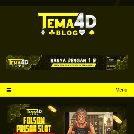
Skip
to
content
Menu