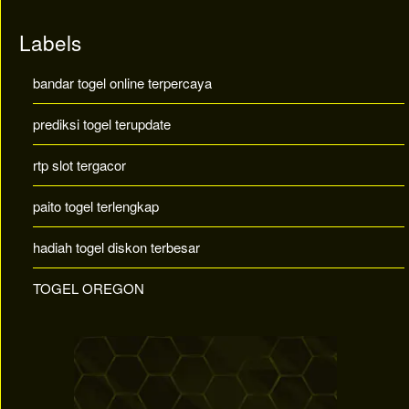
Labels
bandar togel online terpercaya
prediksi togel terupdate
rtp slot tergacor
paito togel terlengkap
hadiah togel diskon terbesar
TOGEL OREGON