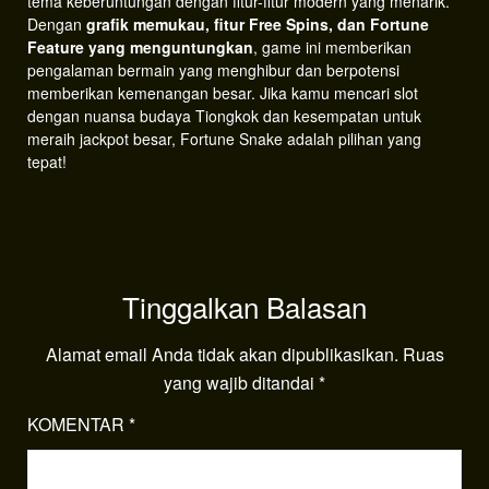
tema keberuntungan dengan fitur-fitur modern yang menarik.
Dengan
grafik memukau, fitur Free Spins, dan Fortune
Feature yang menguntungkan
, game ini memberikan
pengalaman bermain yang menghibur dan berpotensi
memberikan kemenangan besar. Jika kamu mencari slot
dengan nuansa budaya Tiongkok dan kesempatan untuk
meraih jackpot besar, Fortune Snake adalah pilihan yang
tepat!
Tinggalkan Balasan
Alamat email Anda tidak akan dipublikasikan.
Ruas
yang wajib ditandai
*
KOMENTAR
*