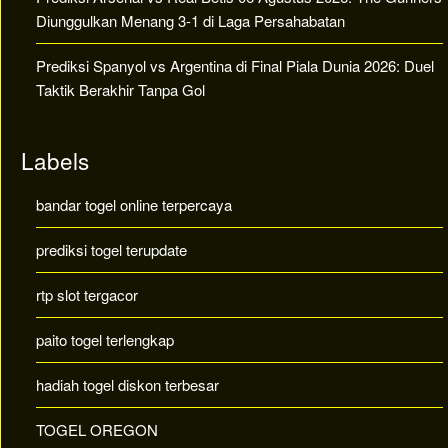
Diunggulkan Menang 3-1 di Laga Persahabatan
Prediksi Spanyol vs Argentina di Final Piala Dunia 2026: Duel
Taktik Berakhir Tanpa Gol
Labels
bandar togel online terpercaya
prediksi togel terupdate
rtp slot tergacor
paito togel terlengkap
hadiah togel diskon terbesar
TOGEL OREGON