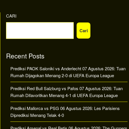
CARI
Cari
Recent Posts
Prediksi PAOK Saloniki vs Anderlecht 07 Agustus 2026: Tuan
Rumah Dijagokan Menang 2-0 di UEFA Europa League
Prediksi Red Bull Salzburg vs Pafos 07 Agustus 2026: Tuan
Rumah Difavoritkan Menang 4-1 di UEFA Europa League
Prediksi Mallorca vs PSG 06 Agustus 2026: Les Parisiens
Diprediksi Menang Telak 4-0
Prediksi Arsenal vs Real Betis 06 Agustus 2026: The Gunners