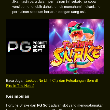
Jika masih baru dalam permainan ini, sebaiknya coba
versi demo terlebih dahulu untuk memahami mekanisme
permainan sebelum bertaruh dengan uang asli.
Baca Juga :
Jackpot No Limit City dan Petualangan Seru di
Fire In The Hole 2
Kesimpulan
Fortune Snake dari
PG Soft
adalah slot yang menggabungkan