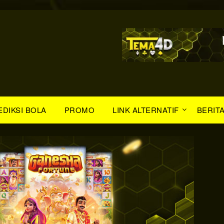
EDIKSI BOLA
PROMO
LINK ALTERNATIF
BERIT