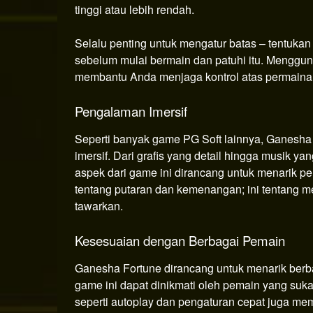
tinggi atau lebih rendah.
Selalu penting untuk mengatur batas – tentuka
sebelum mulai bermain dan patuhi itu. Mengguna
membantu Anda menjaga kontrol atas permaina
Pengalaman Imersif
Seperti banyak game PG Soft lainnya, Ganesh
imersif. Dari grafis yang detail hingga musik 
aspek dari game ini dirancang untuk menarik p
tentang putaran dan kemenangan; ini tentang m
tawarkan.
Kesesuaian dengan Berbagai Pemain
Ganesha Fortune dirancang untuk menarik berba
game ini dapat dinikmati oleh pemain yang suka
seperti autoplay dan pengaturan cepat juga 