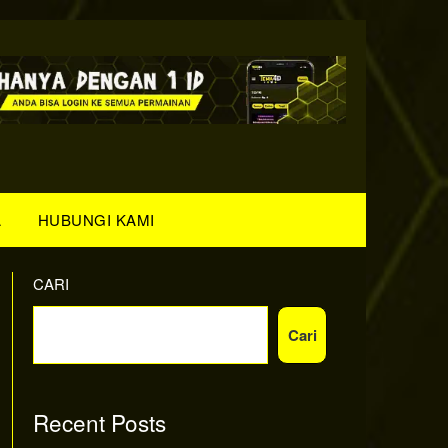
A
HUBUNGI KAMI
CARI
Cari
Recent Posts