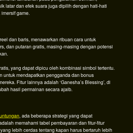
 latar dan efek suara juga dipilih dengan hati-hati
imersif game.
eel dan baris, menawarkan ribuan cara untuk
ers, dan putaran gratis, masing-masing dengan potensi
kan.
ratis, yang dapat dipicu oleh kombinasi simbol tertentu.
tan untuk mendapatkan pengganda dan bonus
eka. Fitur lainnya adalah ‘Ganesha’s Blessing’, di
ah hasil permainan secara ajaib.
untungan
, ada beberapa strategi yang dapat
dalah memahami tabel pembayaran dan fitur-fitur
ng lebih cerdas tentang kapan harus bertaruh lebih