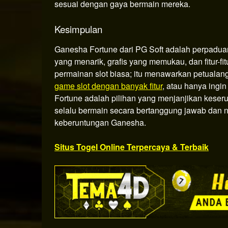
sesuai dengan gaya bermain mereka.
Kesimpulan
Ganesha Fortune dari PG Soft adalah perpadu
yang menarik, grafis yang memukau, dan fitur-fit
permainan slot biasa; itu menawarkan petualang
game slot dengan banyak fitur
, atau hanya ing
Fortune adalah pilihan yang menjanjikan keser
selalu bermain secara bertanggung jawab dan n
keberuntungan Ganesha.
Situs Togel Online Terpercaya & Terbaik