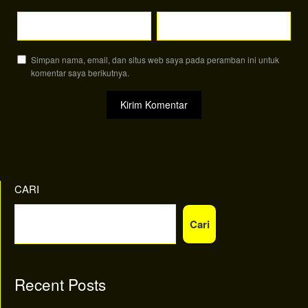
Simpan nama, email, dan situs web saya pada peramban ini untuk
komentar saya berikutnya.
CARI
Cari
Recent Posts