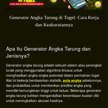
Generator Angka Tarung di Togel: Cara Kerja
dan Keakuratannya
Apa Itu Generator Angka Tarung dan
Jenisnya?
Generator angka tarung adalah sebuah sistem atau perangkat
lunak yang menggunakan algoritma khusus untuk
menghasilkan angka-angka potensial dalam permainan togel.
Alat ini bekerja berdasarkan statistik,
pola angka
sebelumnya,
dan probabilitas untuk memberikan prediksi angka yang
memiliki kemungkinan tinggi untuk keluar. Beberapa generator
angka tarung bahkan mengandalkan kecerdasan buatan (AI)
untuk meningkatkan akurasi hasilnya.