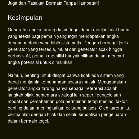
Juga dan Rasakan Bermain Tanpa Hambatan!
Kesimpulan
Generator angka tarung dalam togel dapat menjadi alat bantu
yang efektif bagi pemain yang ingin mendapatkan angka
dengan metode yang lebih sistematis. Dengan berbagai jenis
generator yang tersedia, mulai dari generator acak hingga
berbasis AI, pemain memiliki banyak pilihan dalam mencari
angka potensial untuk dimainkan.
Namun, penting untuk diingat bahwa tidak ada sistem yang
dapat menjamin kemenangan secara mutlak. Menggunakan
generator angka tarung hanya sebagai referensi adalah
langkah bijak, sementara strategi lain seperti pengelolaan
modal dan pemahaman pola permainan tetap menjadi faktor
penting dalam meningkatkan peluang sukses. Oleh karena itu,
bermainlah dengan bijak dan selalu kendalikan pengeluaran
dalam bermain togel.