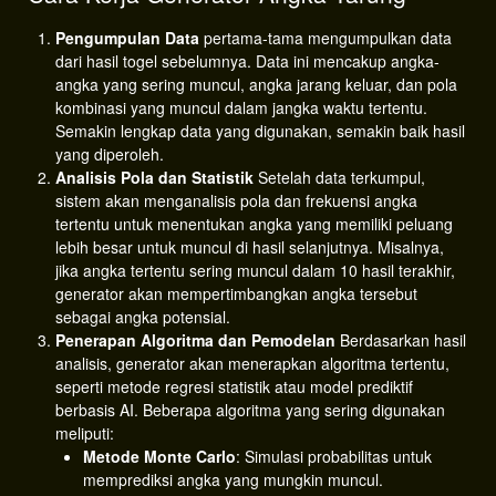
Pengumpulan Data
pertama-tama mengumpulkan data
dari hasil togel sebelumnya. Data ini mencakup angka-
angka yang sering muncul, angka jarang keluar, dan pola
kombinasi yang muncul dalam jangka waktu tertentu.
Semakin lengkap data yang digunakan, semakin baik hasil
yang diperoleh.
Analisis Pola dan Statistik
Setelah data terkumpul,
sistem akan menganalisis pola dan frekuensi angka
tertentu untuk menentukan angka yang memiliki peluang
lebih besar untuk muncul di hasil selanjutnya. Misalnya,
jika angka tertentu sering muncul dalam 10 hasil terakhir,
generator akan mempertimbangkan angka tersebut
sebagai angka potensial.
Penerapan Algoritma dan Pemodelan
Berdasarkan hasil
analisis, generator akan menerapkan algoritma tertentu,
seperti metode regresi statistik atau model prediktif
berbasis AI. Beberapa algoritma yang sering digunakan
meliputi:
Metode Monte Carlo
: Simulasi probabilitas untuk
memprediksi angka yang mungkin muncul.