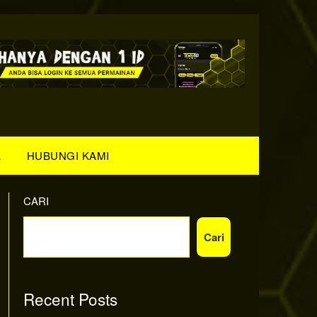
A
HUBUNGI KAMI
CARI
Cari
Recent Posts