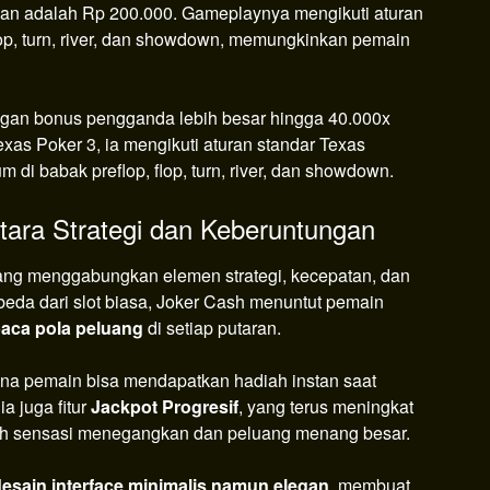
n adalah Rp 200.000. Gameplaynya mengikuti aturan
lop, turn, river, dan showdown, memungkinkan pemain
gan bonus pengganda lebih besar hingga 40.000x
as Poker 3, ia mengikuti aturan standar Texas
di babak preflop, flop, turn, river, dan showdown.
tara Strategi dan Keberuntungan
yang menggabungkan elemen strategi, kecepatan, dan
eda dari slot biasa, Joker Cash menuntut pemain
baca pola peluang
di setiap putaran.
ana pemain bisa mendapatkan hadiah instan saat
ia juga fitur
Jackpot Progresif
, yang terus meningkat
ah sensasi menegangkan dan peluang menang besar.
esain interface minimalis namun elegan
, membuat