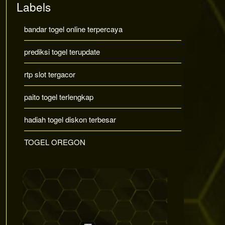
Labels
bandar togel online terpercaya
prediksi togel terupdate
rtp slot tergacor
paito togel terlengkap
hadiah togel diskon terbesar
TOGEL OREGON