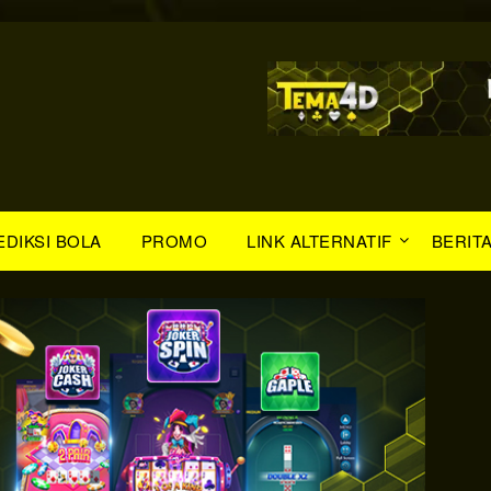
EDIKSI BOLA
PROMO
LINK ALTERNATIF
BERIT