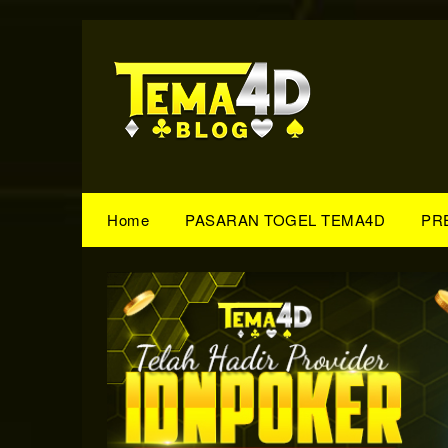
Skip
to
content
Home
PASARAN TOGEL TEMA4D
PR