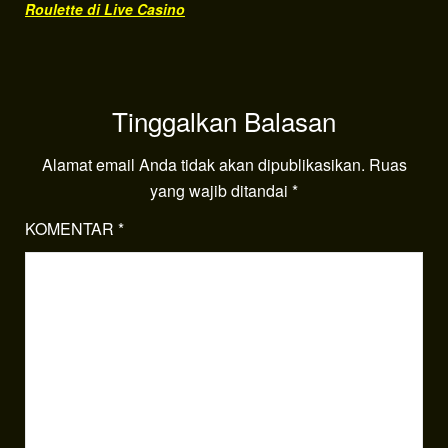
Roulette di Live Casino
Tinggalkan Balasan
Alamat email Anda tidak akan dipublikasikan.
Ruas
yang wajib ditandai
*
KOMENTAR
*