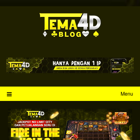
Skip
to
content
Menu