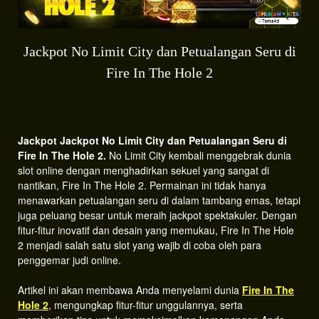
Jackpot No Limit City dan Petualangan Seru di
Fire In The Hole 2
Jackpot Jackpot No Limit City dan Petualangan Seru di
Fire In The Hole 2.
No Limit City kembali menggebrak dunia
slot online dengan menghadirkan sekuel yang sangat di
nantikan, Fire In The Hole 2. Permainan ini tidak hanya
menawarkan petualangan seru di dalam tambang emas, tetapi
juga peluang besar untuk meraih jackpot spektakuler. Dengan
fitur-fitur inovatif dan desain yang memukau, Fire In The Hole
2 menjadi salah satu slot yang wajib di coba oleh para
penggemar judi online.
Artikel ini akan membawa Anda menyelami dunia
Fire In The
Hole 2
, mengungkap fitur-fitur unggulannya, serta