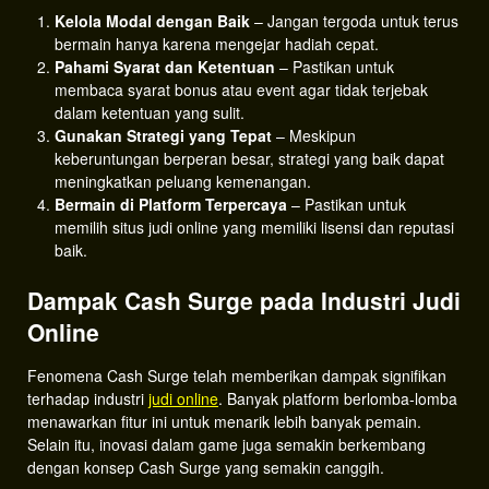
Kelola Modal dengan Baik
– Jangan tergoda untuk terus
bermain hanya karena mengejar hadiah cepat.
Pahami Syarat dan Ketentuan
– Pastikan untuk
membaca syarat bonus atau event agar tidak terjebak
dalam ketentuan yang sulit.
Gunakan Strategi yang Tepat
– Meskipun
keberuntungan berperan besar, strategi yang baik dapat
meningkatkan peluang kemenangan.
Bermain di Platform Terpercaya
– Pastikan untuk
memilih situs judi online yang memiliki lisensi dan reputasi
baik.
Dampak Cash Surge pada Industri Judi
Online
Fenomena Cash Surge telah memberikan dampak signifikan
terhadap industri
judi online
. Banyak platform berlomba-lomba
menawarkan fitur ini untuk menarik lebih banyak pemain.
Selain itu, inovasi dalam game juga semakin berkembang
dengan konsep Cash Surge yang semakin canggih.