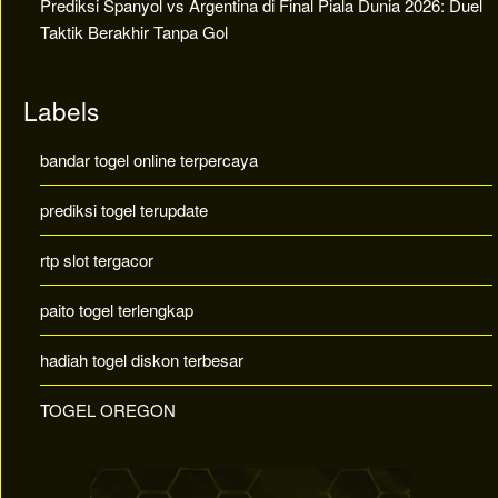
Prediksi Spanyol vs Argentina di Final Piala Dunia 2026: Duel
Taktik Berakhir Tanpa Gol
Labels
bandar togel online terpercaya
prediksi togel terupdate
rtp slot tergacor
paito togel terlengkap
hadiah togel diskon terbesar
TOGEL OREGON