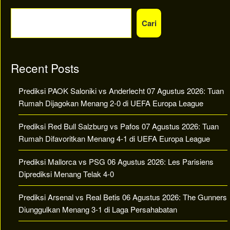
Cari
Recent Posts
Prediksi PAOK Saloniki vs Anderlecht 07 Agustus 2026: Tuan
Rumah Dijagokan Menang 2-0 di UEFA Europa League
Prediksi Red Bull Salzburg vs Pafos 07 Agustus 2026: Tuan
Rumah Difavoritkan Menang 4-1 di UEFA Europa League
Prediksi Mallorca vs PSG 06 Agustus 2026: Les Parisiens
Diprediksi Menang Telak 4-0
Prediksi Arsenal vs Real Betis 06 Agustus 2026: The Gunners
Diunggulkan Menang 3-1 di Laga Persahabatan