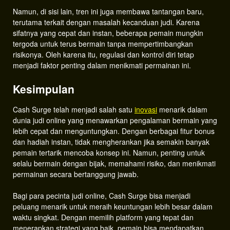
Namun, di sisi lain, tren ini juga membawa tantangan baru,
terutama terkait dengan masalah kecanduan judi. Karena
sifatnya yang cepat dan instan, beberapa pemain mungkin
tergoda untuk terus bermain tanpa mempertimbangkan
risikonya. Oleh karena itu, regulasi dan kontrol diri tetap
menjadi faktor penting dalam menikmati permainan ini.
Kesimpulan
Cash Surge telah menjadi salah satu
inovasi
menarik dalam
dunia judi online yang menawarkan pengalaman bermain yang
lebih cepat dan menguntungkan. Dengan berbagai fitur bonus
dan hadiah instan, tidak mengherankan jika semakin banyak
pemain tertarik mencoba konsep ini. Namun, penting untuk
selalu bermain dengan bijak, memahami risiko, dan menikmati
permainan secara bertanggung jawab.
Bagi para pecinta judi online, Cash Surge bisa menjadi
peluang menarik untuk meraih keuntungan lebih besar dalam
waktu singkat. Dengan memilih platform yang tepat dan
menerapkan strategi yang baik, pemain bisa mendapatkan