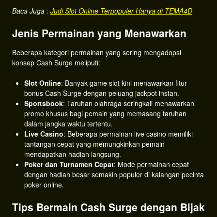
Baca Juga :
Judi Slot Online Terpopuler Hanya di TEMA4D
Jenis Permainan yang Menawarkan
Beberapa kategori permainan yang sering mengadopsi
konsep Cash Surge meliputi:
Slot Online
: Banyak game slot kini menawarkan fitur
bonus Cash Surge dengan peluang jackpot instan.
Sportsbook
: Taruhan olahraga seringkali menawarkan
promo khusus bagi pemain yang memasang taruhan
dalam jangka waktu tertentu.
Live Casino
: Beberapa permainan live casino memiliki
tantangan cepat yang memungkinkan pemain
mendapatkan hadiah langsung.
Poker dan Turnamen Cepat
: Mode permainan cepat
dengan hadiah besar semakin populer di kalangan pecinta
poker online.
Tips Bermain Cash Surge dengan Bijak