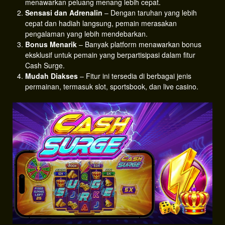
menawarkan peluang menang lebih cepat.
Sensasi dan Adrenalin
– Dengan taruhan yang lebih
cepat dan hadiah langsung, pemain merasakan
pengalaman yang lebih mendebarkan.
Bonus Menarik
– Banyak platform menawarkan bonus
eksklusif untuk pemain yang berpartisipasi dalam fitur
Cash Surge.
Mudah Diakses
– Fitur ini tersedia di berbagai jenis
permainan, termasuk slot, sportsbook, dan live casino.