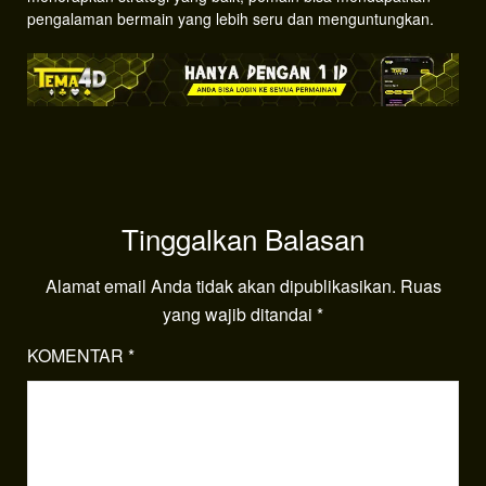
pengalaman bermain yang lebih seru dan menguntungkan.
Tinggalkan Balasan
Alamat email Anda tidak akan dipublikasikan.
Ruas
yang wajib ditandai
*
KOMENTAR
*