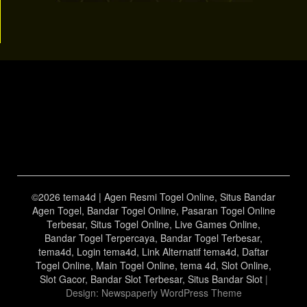
©2026 tema4d | Agen Resmi Togel Online, Situs Bandar
Agen Togel, Bandar Togel Online, Pasaran Togel Online
Terbesar, Situs Togel Online, Live Games Online,
Bandar Togel Terpercaya, Bandar Togel Terbesar,
tema4d, Login tema4d, Link Alternatif tema4d, Daftar
Togel Online, Main Togel Online, tema 4d, Slot Online,
Slot Gacor, Bandar Slot Terbesar, Situs Bandar Slot
|
Design:
Newspaperly WordPress Theme