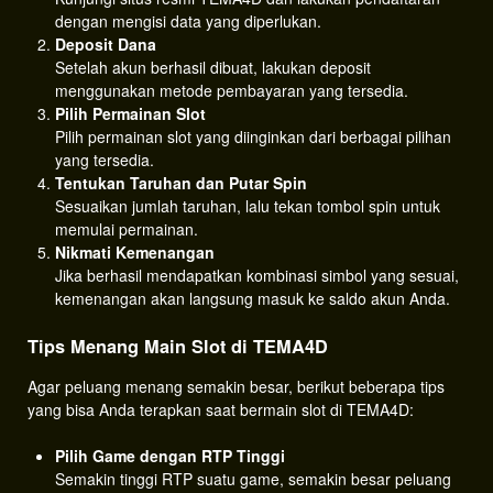
dengan mengisi data yang diperlukan.
Deposit Dana
Setelah akun berhasil dibuat, lakukan deposit
menggunakan metode pembayaran yang tersedia.
Pilih Permainan Slot
Pilih permainan slot yang diinginkan dari berbagai pilihan
yang tersedia.
Tentukan Taruhan dan Putar Spin
Sesuaikan jumlah taruhan, lalu tekan tombol spin untuk
memulai permainan.
Nikmati Kemenangan
Jika berhasil mendapatkan kombinasi simbol yang sesuai,
kemenangan akan langsung masuk ke saldo akun Anda.
Tips Menang Main Slot di TEMA4D
Agar peluang menang semakin besar, berikut beberapa tips
yang bisa Anda terapkan saat bermain slot di TEMA4D:
Pilih Game dengan RTP Tinggi
Semakin tinggi RTP suatu game, semakin besar peluang