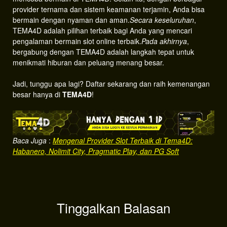
provider ternama dan sistem keamanan terjamin, Anda bisa
bermain dengan nyaman dan aman.
Secara keseluruhan
,
TEMA4D adalah pilihan terbaik bagi Anda yang mencari
pengalaman bermain slot online terbaik.
Pada akhirnya
,
bergabung dengan TEMA4D adalah langkah tepat untuk
menikmati hiburan dan peluang menang besar.
Jadi, tunggu apa lagi? Daftar sekarang dan raih kemenangan
besar hanya di
TEMA4D
!
Baca Juga
:
Mengenal Provider Slot Terbaik di Tema4D:
Habanero, Nolimit City, Pragmatic Play, dan PG Soft
Tinggalkan Balasan