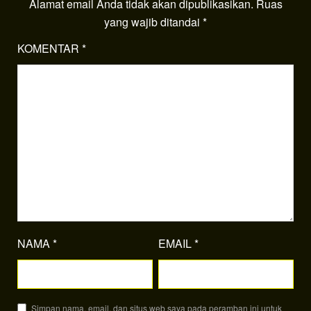
Alamat email Anda tidak akan dipublikasikan.
Ruas
yang wajib ditandai
*
KOMENTAR
*
NAMA
*
EMAIL
*
Simpan nama, email, dan situs web saya pada peramban ini untuk