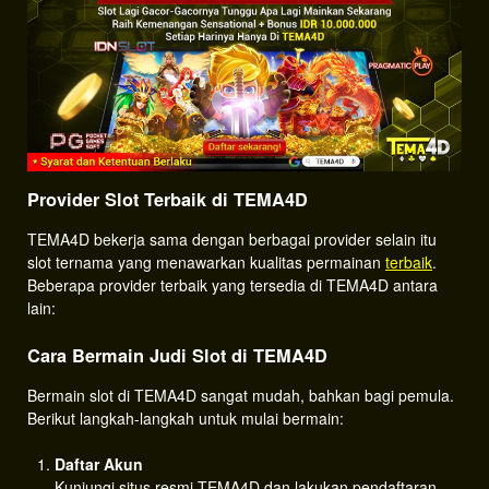
Provider Slot Terbaik di TEMA4D
TEMA4D bekerja sama dengan berbagai provider selain itu
slot ternama yang menawarkan kualitas permainan
terbaik
.
Beberapa provider terbaik yang tersedia di TEMA4D antara
lain:
Cara Bermain Judi Slot di TEMA4D
Bermain slot di TEMA4D sangat mudah, bahkan bagi pemula.
Berikut langkah-langkah untuk mulai bermain:
Daftar Akun
Kunjungi situs resmi TEMA4D dan lakukan pendaftaran